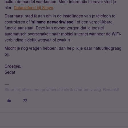
buiten de bundel voorkomen. Meer informatie hierover vind je
hier:
Dataplafond bij Simyo
.
Daarnaast raad ik aan om in de instellingen van je telefoon te
controleren of
‘slimme netwerkwissel’
of een vergelijkbare
functie aanstaat. Deze kan ervoor zorgen dat je toestel
automatisch overschakelt naar mobiel internet wanneer de WiFi-
verbinding tijdelijk wegvalt of zwak is.
Mocht je nog vragen hebben, dan help ik je daar natuurlijk graag
bij.
Groetjes,
Sedat
Stuur mij alleen een privébericht als ik daar om vraag. Bedankt!