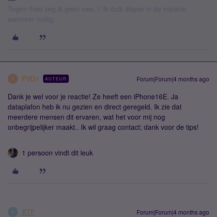
Tegen thee zeg ik geen nee. // Ik duik dieper in de materie
wanneer nodig.
PVD1
Forum|Forum|4 months ago
AUTEUR
P
Dank je wel voor je reactie! Ze heeft een iPhone16E. Ja
dataplafon heb ik nu gezien en direct geregeld. Ik zie dat
meerdere mensen dit ervaren, wat het voor mij nog
onbegrijpelijker maakt.. Ik wil graag contact; dank voor de tips!
1 persoon vindt dit leuk
XTF
Forum|Forum|4 months ago
X