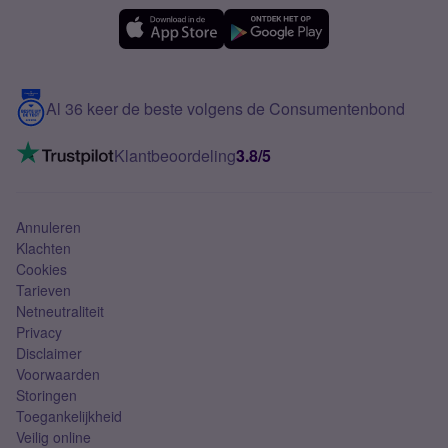
eSIM
Samsung A56
Over Simyo
Samsung
Meerdere nummers
Samsung S25 FE
Blog
5G internet
Contact
Al 36 keer de beste volgens de Consumentenbond
Mobiel internet
VoLTE 4G bellen
Klantbeoordeling
3.8/5
Mobiel abonnement
Simkaart
Annuleren
Klachten
Cookies
Tarieven
Netneutraliteit
Privacy
Disclaimer
Voorwaarden
Storingen
Toegankelijkheid
Veilig online