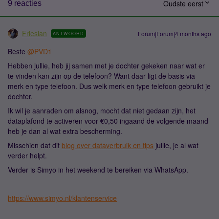
Oudste eerst
9 reacties
Friesian
Forum|Forum|4 months ago
ANTWOORD
Beste ​
@PVD1
Hebben jullie, heb jij samen met je dochter gekeken naar wat er
te vinden kan zijn op de telefoon? Want daar ligt de basis via
merk en type telefoon. Dus welk merk en type telefoon gebruikt je
dochter.
Ik wil je aanraden om alsnog, mocht dat niet gedaan zijn, het
dataplafond te activeren voor €0,50 ingaand de volgende maand
heb je dan al wat extra bescherming.
Misschien dat dit
blog over dataverbruik en tips
jullie, je al wat
verder helpt.
Verder is Simyo in het weekend te bereiken via WhatsApp.
https://www.simyo.nl/klantenservice