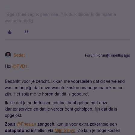
Tegen thee zeg ik geen nee. // Ik duik dieper in de materie
wanneer nodig.
Sedat
Forum|Forum|4 months ago
Hoi ​
@PVD1
,
Bedankt voor je bericht. Ik kan me voorstellen dat dit vervelend
was en begrijp dat onverwachte kosten onaangenaam kunnen
zijn. Het spijt me te horen dat dit is gebeurd.
Ik zie dat je ondertussen contact hebt gehad met onze
klantenservice en dat je verder bent geholpen, fijn dat dit is
opgelost.
Zoals ​
@Friesian
aangeeft, kun je voor extra zekerheid een
dataplafond
instellen via
Mijn Simyo
. Zo kun je hoge kosten