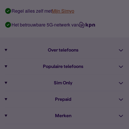
Regel alles zelf met
Mijn Simyo
Het betrouwbare 5G-netwerk van
Over telefoons
Abonnement met telefoon
Populaire telefoons
Informatie over telefoons
Pixel 10
Sim Only
Alle telefoons
Pixel 9a
Sim Only
Prepaid
iPhone 16
Sim Only internet
Prepaid
iPhone 16e
Merken
Onbeperkt bellen
Bestel Prepaid simkaart
iPhone 15
Apple
Zakelijk Sim Only abonnement