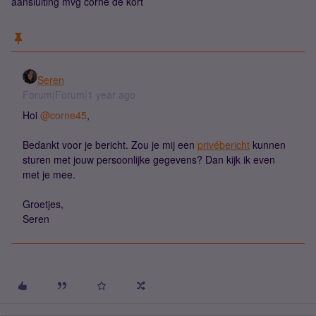
aansluiting mvg corne de kort
Seren
Forum|Forum|1 year ago
Hoi
@corne45
,
Bedankt voor je bericht. Zou je mij een
privébericht
kunnen
sturen met jouw persoonlijke gegevens? Dan kijk ik even
met je mee.
Groetjes,
Seren