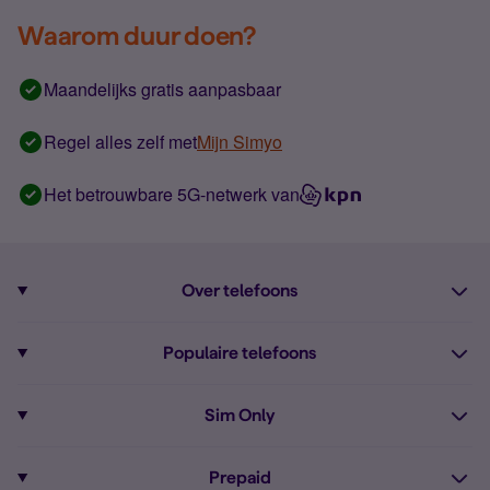
Waarom duur doen?
Maandelijks gratis aanpasbaar
Regel alles zelf met
Mijn Simyo
Het betrouwbare 5G-netwerk van
Over telefoons
Abonnement met telefoon
Populaire telefoons
Informatie over telefoons
Pixel 10
Sim Only
Alle telefoons
Pixel 9a
Sim Only
Prepaid
iPhone 16