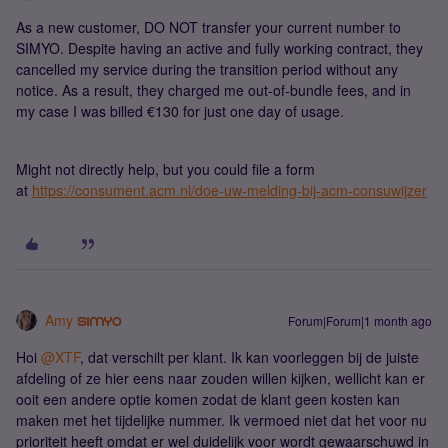
As a new customer, DO NOT transfer your current number to
SIMYO. Despite having an active and fully working contract, they
cancelled my service during the transition period without any
notice. As a result, they charged me out-of-bundle fees, and in
my case I was billed €130 for just one day of usage.
Might not directly help, but you could file a form
at
https://consument.acm.nl/doe-uw-melding-bij-acm-consuwijzer
Amy
Forum|Forum|1 month ago
Hoi ​
@XTF
, dat verschilt per klant. Ik kan voorleggen bij de juiste
afdeling of ze hier eens naar zouden willen kijken, wellicht kan er
ooit een andere optie komen zodat de klant geen kosten kan
maken met het tijdelijke nummer. Ik vermoed niet dat het voor nu
prioriteit heeft omdat er wel duidelijk voor wordt gewaarschuwd in