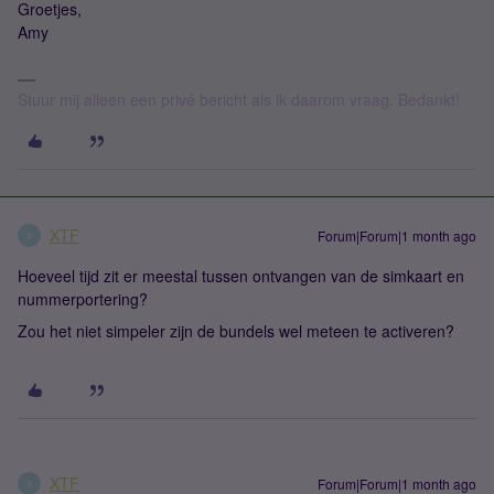
Groetjes,
Amy
Stuur mij alleen een privé bericht als ik daarom vraag. Bedankt!
XTF
Forum|Forum|1 month ago
X
Hoeveel tijd zit er meestal tussen ontvangen van de simkaart en
nummerportering?
Zou het niet simpeler zijn de bundels wel meteen te activeren?
XTF
Forum|Forum|1 month ago
X