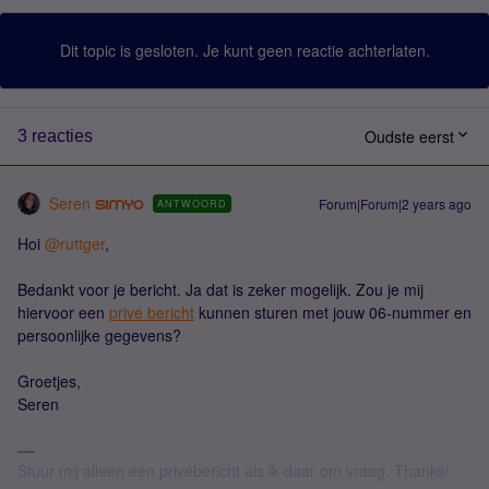
Dit topic is gesloten. Je kunt geen reactie achterlaten.
Oudste eerst
3 reacties
Seren
Forum|Forum|2 years ago
ANTWOORD
Hoi
@ruttger
,
Bedankt voor je bericht. Ja dat is zeker mogelijk. Zou je mij
hiervoor een
privé bericht
kunnen sturen met jouw 06-nummer en
persoonlijke gegevens?
Groetjes,
Seren
Stuur mij alleen een privébericht als ik daar om vraag. Thanks!