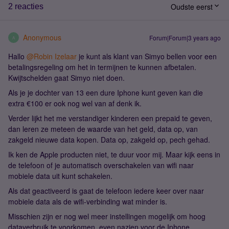
Oudste eerst
2 reacties
Anonymous
Forum|Forum|3 years ago
A
Hallo
@Robin Izelaar
je kunt als klant van Simyo bellen voor een
betalingsregeling om het in termijnen te kunnen afbetalen.
Kwijtschelden gaat Simyo niet doen.
Als je je dochter van 13 een dure Iphone kunt geven kan die
extra €100 er ook nog wel van af denk ik.
Verder lijkt het me verstandiger kinderen een prepaid te geven,
dan leren ze meteen de waarde van het geld, data op, van
zakgeld nieuwe data kopen. Data op, zakgeld op, pech gehad.
Ik ken de Apple producten niet, te duur voor mij. Maar kijk eens in
de telefoon of je automatisch overschakelen van wifi naar
mobiele data uit kunt schakelen.
Als dat geactiveerd is gaat de telefoon iedere keer over naar
mobiele data als de wifi-verbinding wat minder is.
Misschien zijn er nog wel meer instellingen mogelijk om hoog
dataverbruik te voorkomen, even nazien voor de Iphone.