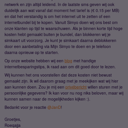
netwerk en zijn altijd leidend. In de laatste sms geven wij ook
duidelijk aan wat vanaf dat moment het tarief is (€ 0.15 per MB)
en dat het verstandig is om het internet uit te zetten of een
internetbundel bij te kopen. Vanuit Simyo doen wij ons best om
onze klanten op tijd te waarschuwen. Als je binnen korte tijd hoge
kosten hebt gemaakt buiten je bundel, dan blokkeren wij je
simkaart uit voorzorg. Je kunt je simkaart daarna deblokkeren
door een aanbetaling via Mijn Simyo te doen en je telefoon
daarna opnieuw op te starten.
Op onze website hebben wij een
blog
met handige
internetbesparingstips, ik raad aan om dit goed door te lezen.
Wij kunnen het ons voorstellen dat deze kosten niet bewust
gemaakt zijn. Ik wil daarom graag met je meekijken wat wij hier
aan kunnen doen. Zou je mij een
privébericht
willen sturen met je
persoonlijke gegevens? Ik kan voor nu nog niks beloven, maar wij
kunnen samen naar de mogelijkheden kijken :).
Bedankt voor je reactie
@JanD
!
Groetjes,
Roeqajja