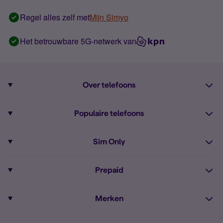
Regel alles zelf met
Mijn Simyo
Het betrouwbare 5G-netwerk van
Over telefoons
Abonnement met telefoon
Populaire telefoons
Informatie over telefoons
Pixel 10
Sim Only
Alle telefoons
Pixel 9a
Sim Only
Prepaid
iPhone 16
Sim Only internet
Prepaid
iPhone 16e
Merken
Onbeperkt bellen
Bestel Prepaid simkaart
iPhone 15
Apple
Zakelijk Sim Only abonnement