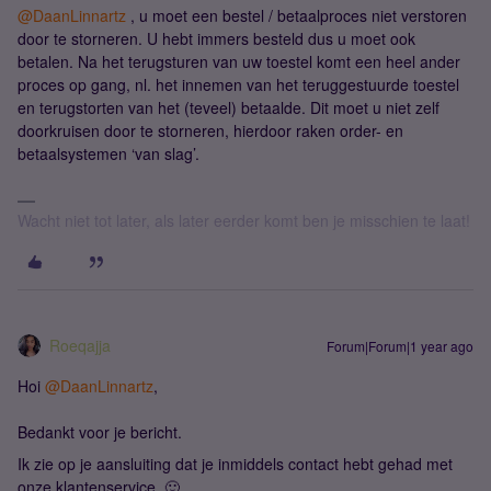
@DaanLinnartz
, u moet een bestel / betaalproces niet verstoren
door te storneren. U hebt immers besteld dus u moet ook
betalen. Na het terugsturen van uw toestel komt een heel ander
proces op gang, nl. het innemen van het teruggestuurde toestel
en terugstorten van het (teveel) betaalde. Dit moet u niet zelf
doorkruisen door te storneren, hierdoor raken order- en
betaalsystemen ‘van slag’.
Wacht niet tot later, als later eerder komt ben je misschien te laat!
Roeqajja
Forum|Forum|1 year ago
Hoi
@DaanLinnartz
,
Bedankt voor je bericht.
Ik zie op je aansluiting dat je inmiddels contact hebt gehad met
onze klantenservice. 🙂