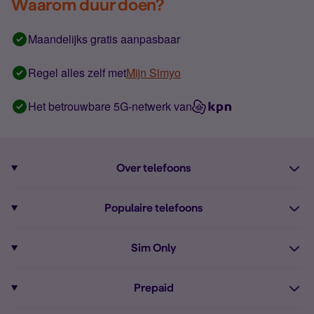
Waarom duur doen?
Maandelijks gratis aanpasbaar
Regel alles zelf met
Mijn Simyo
Het betrouwbare 5G-netwerk van
Over telefoons
Abonnement met telefoon
Populaire telefoons
Informatie over telefoons
Pixel 10
Sim Only
Alle telefoons
Pixel 9a
Sim Only
Prepaid
iPhone 16
Sim Only internet