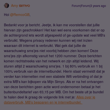
Amy
Forum|Forum|3 years ago
Hoi
@RemcoGB
,
Bedankt voor je bericht. Jeetje, ik kan me voorstellen dat jullie
hiervan zijn geschrokken! Het kan wel eens voorkomen dat er op
de achtergrond iets wordt afgespeeld of ge-update wat veel MB's
verbruikt. Wegens privacy redenen kunnen wij niet inzien
waaraan dit internet is verbruikt. Wat gek dat jullie de
waarschuwing sms'jes niet voorbij hebben zien komen! Deze
sms'jes zijn afkomstig vanuit het 1200 nummer. Deze berichten
komen rechtstreeks van het netwerk en zijn altijd leidend. Wij
sturen altijd 2 waarschuwing sms'jes. 1 bij 80% verbruik en 1 bij
100% verbruik van de internetbundel. Hierin staat vermeldt dat je
verder kan internetten met een stabiele Wifi verbinding of dat je
extra MB's kan bijkopen via Mijn Simyo. Als er na het ontvangen
van deze berichten geen actie word ondernomen betaal je het
buitenbundeltarief van €0,15 per MB. Om het beste uit je bundel
te halen deel ik graag de volgende link met je:
Alles over je
dataverbruik, MB’s besparen en je internetbundel.