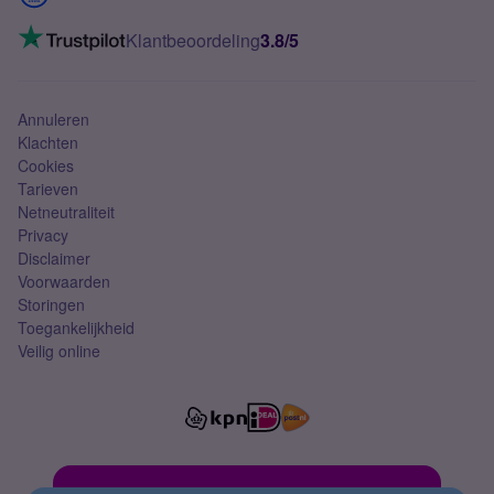
Mobiel internet
VoLTE 4G bellen
Klantbeoordeling
3.8/5
Mobiel abonnement
Simkaart
Annuleren
Klachten
Cookies
Tarieven
Netneutraliteit
Privacy
Disclaimer
Voorwaarden
Storingen
Toegankelijkheid
Veilig online