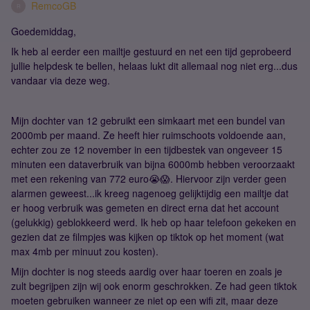
RemcoGB
R
Goedemiddag,
Ik heb al eerder een mailtje gestuurd en net een tijd geprobeerd
jullie helpdesk te bellen, helaas lukt dit allemaal nog niet erg...dus
vandaar via deze weg.
Mijn dochter van 12 gebruikt een simkaart met een bundel van
2000mb per maand. Ze heeft hier ruimschoots voldoende aan,
echter zou ze 12 november in een tijdbestek van ongeveer 15
minuten een dataverbruik van bijna 6000mb hebben veroorzaakt
met een rekening van 772 euro😭😱. Hiervoor zijn verder geen
alarmen geweest...ik kreeg nagenoeg gelijktijdig een mailtje dat
er hoog verbruik was gemeten en direct erna dat het account
(gelukkig) geblokkeerd werd. Ik heb op haar telefoon gekeken en
gezien dat ze filmpjes was kijken op tiktok op het moment (wat
max 4mb per minuut zou kosten).
Mijn dochter is nog steeds aardig over haar toeren en zoals je
zult begrijpen zijn wij ook enorm geschrokken. Ze had geen tiktok
moeten gebruiken wanneer ze niet op een wifi zit, maar deze