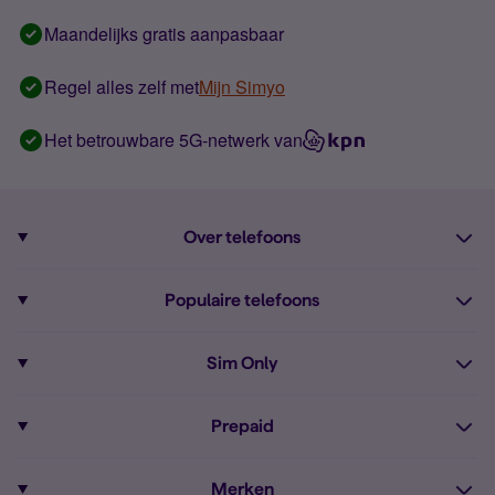
Maandelijks gratis aanpasbaar
Regel alles zelf met
Mijn Simyo
Het betrouwbare 5G-netwerk van
Over telefoons
Abonnement met telefoon
Populaire telefoons
Informatie over telefoons
Pixel 10
Sim Only
Alle telefoons
Pixel 9a
Sim Only
Prepaid
iPhone 16
Sim Only internet
Prepaid
iPhone 16e
Merken