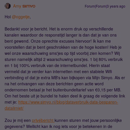
Amy
Forum|Forum|3 years ago
Hoi
@oggetje
,
Bedankt voor je bericht. Het is enorm druk op verschillende
kanalen waardoor de responstijd langer is dan dat je van ons
bent gewend. Onze oprechte excuses hiervoor! Ik kan me
voorstellen dat je bent geschrokken van de hoge kosten! Heb je
wel onze waarschuwing sms'jes op tijd voorbij zien komen? Wij
sturen namelijk altijd 2 waarschuwing sms'jes. 1 bij 80% verbruik
en 1 bij 100% verbruik van de internetbundel. Hierin staat
vermeld dat je verder kan internetten met een stabiele Wifi
verbinding of dat je extra MB's kan bijkopen via Mijn Simyo. Als er
na het ontvangen van deze berichten geen actie word
ondernomen betaal je het buitenbundeltarief van €0,15 per MB.
Om het beste uit je bundel te halen deel ik graag de volgende link
met je:
https://www.simyo.nl/blog/dataverbruik-data-besparen-
datalimiet/
Zou je mij een
privébericht
kunnen sturen met jouw persoonlijke
gegevens? Wellicht kan ik nog iets voor je betekenen in de