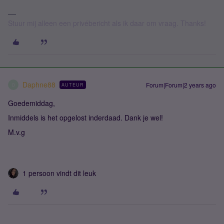
Stuur mij alleen een privébericht als ik daar om vraag. Thanks!
Daphne88
Forum|Forum|2 years ago
AUTEUR
D
Goedemiddag,
Inmiddels is het opgelost inderdaad. Dank je wel!
M.v.g
1 persoon vindt dit leuk