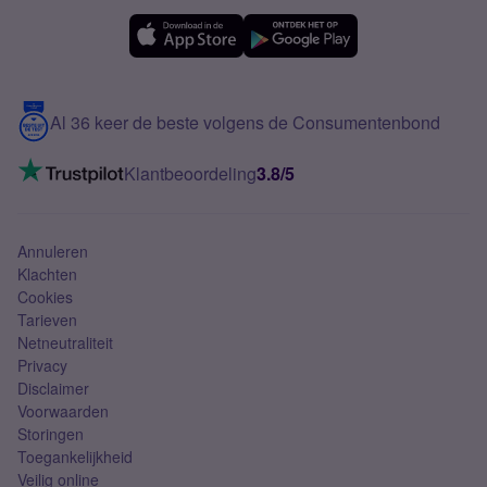
Simyo Compleet
eSIM
Samsung A56
Over Simyo
Samsung
Meerdere nummers
Samsung S25 FE
Blog
5G internet
Contact
Al 36 keer de beste volgens de Consumentenbond
Mobiel internet
VoLTE 4G bellen
Klantbeoordeling
3.8/5
Mobiel abonnement
Simkaart
Annuleren
Klachten
Cookies
Tarieven
Netneutraliteit
Privacy
Disclaimer
Voorwaarden
Storingen
Toegankelijkheid
Veilig online