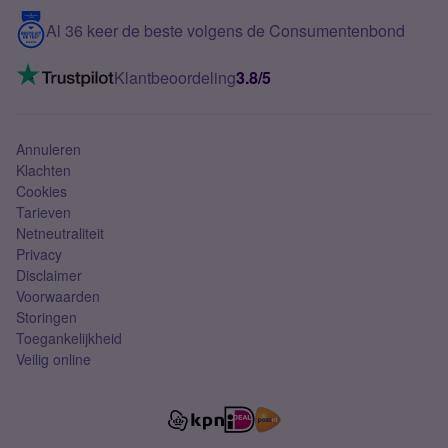
5G internet
Contact
Al 36 keer de beste volgens de Consumentenbond
Mobiel internet
VoLTE 4G bellen
Klantbeoordeling
3.8/5
Mobiel abonnement
Simkaart
Annuleren
Klachten
Cookies
Tarieven
Netneutraliteit
Privacy
Disclaimer
Voorwaarden
Storingen
Toegankelijkheid
Veilig online