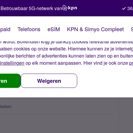
Betrouwbaar 5G-netwerk van
36
kies van Simyo
paid
Telefoons
eSIM
KPN & Simyo Compleet
okies op onze website. Met deze cookies zorgen wij ervoor dat j
 wordt. Bovendien krijg je dankzij cookies relevante advertentie
laatsen cookies op onze website. Hiermee kunnen ze je internet
oonlijke berichten of advertenties kunnen laten zien op en buite
instellingen
op elk moment aanpassen. Hier vind je ook onze
p
n buiten Europa, wat nu?
ren
Weigeren
ekeken