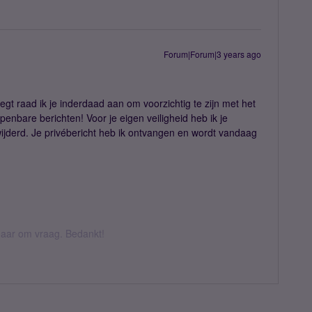
Forum|Forum|3 years ago
egt raad ik je inderdaad aan om voorzichtig te zijn met het
enbare berichten! Voor je eigen veiligheid heb ik je
wijderd. Je privébericht heb ik ontvangen en wordt vandaag
k daar om vraag. Bedankt!