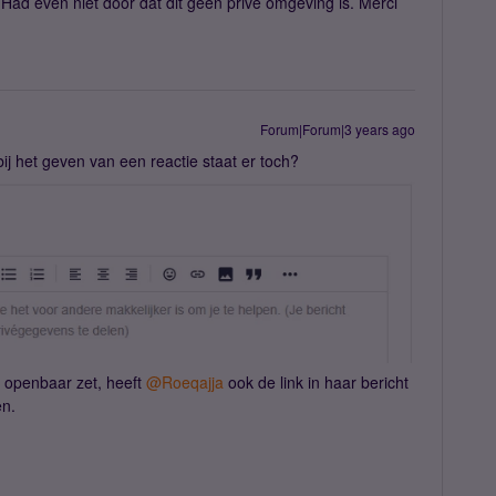
ad even niet door dat dit geen privé omgeving is. Merci
Forum|Forum|3 years ago
 het geven van een reactie staat er toch?
 openbaar zet, heeft
@Roeqajja
ook de link in haar bericht
en.