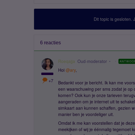
Dit topic is gesloten.
6 reacties
Roeqajja
Oud-moderator
ANTWOO
Hoi
@ary
,
+7
Bedankt voor je bericht. Ik kan me voorst
een waarschuwing per sms zodat je op d
komen? Ook kun je onze tarieven terug
aangeraden om je internet uit te schake
simkaart aan kunnen schaffen, gezien wi
manier ben je voordeliger uit.
Omdat ik me kan voorstellen dat je deze
meekijken of wij je éénmalig tegemoet k