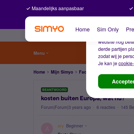
Maandelijks aanpasbaar
De coo
Home
Sim Only
Pre
Wij gebruiken co
website nog beter
derde partijen p
Menu
zodat wij je pers
Je kan je
cookie-
Home
Mijn Simyo
Factuur en betalen
koste
Accepte
BEANTWOORD
kosten buiten Europa, wat nu?
Forum|Forum|3 years ago
6 reacties
145 B
ary
Beginner
A