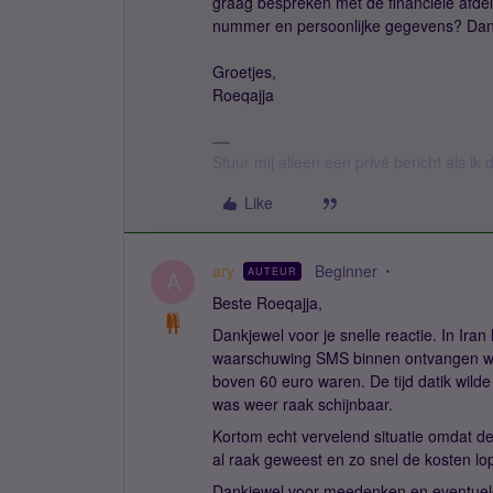
graag bespreken met de financiële afdel
nummer en persoonlijke gegevens? Dan pa
Groetjes,
Roeqajja
Stuur mij alleen een privé bericht als i
Like
ary
Beginner
AUTEUR
A
Beste Roeqajja,
Dankjewel voor je snelle reactie. In Ira
waarschuwing SMS binnen ontvangen we
boven 60 euro waren. De tijd datik wild
was weer raak schijnbaar.
Kortom echt vervelend situatie omdat de
al raak geweest en zo snel de kosten 
Dankjewel voor meedenken en eventuel