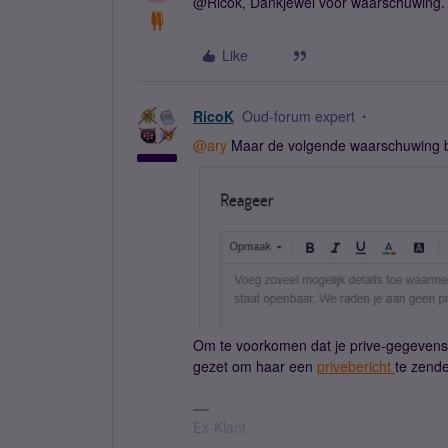
@Ricok, Dankjewel voor waarschuwing. H
Like
RicoK
Oud-forum expert
@ary
Maar de volgende waarschuwing bij
Om te voorkomen dat je prive-gegevens
gezet om haar een
privebericht
te zend
Ex-Klant