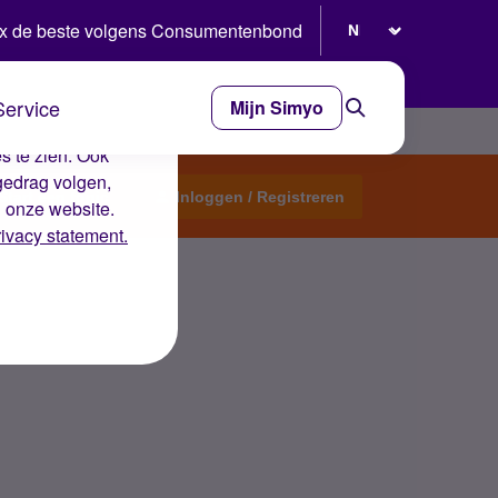
Selecteer taal
x de beste volgens Consumentenbond
Service
Mijn Simyo
e ervaring op de
s te zien. Ook
gedrag volgen,
Start een topic
Inloggen / Registreren
n onze website.
rivacy statement.