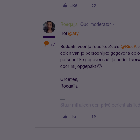
Like
Roeqajja
Oud-moderator
Hoi
@ary
,
+7
Bedankt voor je reactie. Zoals
@RicoK
z
delen van je persoonlijke gegevens op op
persoonlijke gegevens uit je bericht ver
door mij opgepakt 🙂.
Groetjes,
Roeqajja
Stuur mij alleen een privé bericht als i
Like