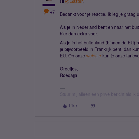
Hi ​
@Gazter
,
+7
Bedankt voor je reactie. Ik leg je graag u
Als je in Nederland bent en naar het buite
hier dan extra voor.
Als je in het buitenland (binnen de EU) 
je bijvoorbeeld in Frankrijk bent, dan k
EU. Op onze
website
kun je onze tariev
Groetjes,
Roeqajja
Stuur mij alleen een privé bericht als i
Like