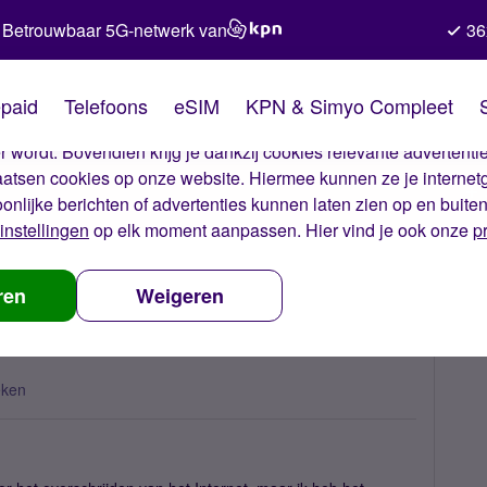
Betrouwbaar 5G-netwerk van
36
kies van Simyo
paid
Telefoons
eSIM
KPN & Simyo Compleet
okies op onze website. Met deze cookies zorgen wij ervoor dat j
 wordt. Bovendien krijg je dankzij cookies relevante advertentie
laatsen cookies op onze website. Hiermee kunnen ze je internet
oonlijke berichten of advertenties kunnen laten zien op en buite
instellingen
op elk moment aanpassen. Hier vind je ook onze
p
n buiten de bundel?
ren
Weigeren
eken