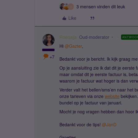
3 mensen vinden dit leuk
G
Like
Roeqajja
Oud-moderator
ANTWOO
Hi ​
@Gazter
,
+7
Bedankt voor je bericht. Ik kijk graag m
Op je aansluiting zie ik dat dit je eerste 
maar omdat dit je eerste factuur is, bet
waarom je factuur wat hoger is dan ver
Verder valt het bellen/sms’en naar het b
onze tarieven via onze
website
bekijken.
bundel op je factuur van januari.
Mocht je nog vragen hebben dan hoor ik
Bedankt voor de tips! ​
@JanD
Groetjes,