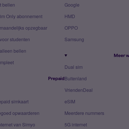
 bellen
Google
Sim Only abonnement
HMD
 maandelijks opzegbaar
OPPO
voor studenten
Samsung
alleen bellen
Meer w
mpleet
Dual sim
Buitenland
Prepaid
VriendenDeal
epaid simkaart
eSIM
tegoed opwaarderen
Meerdere nummers
nternet van Simyo
5G internet