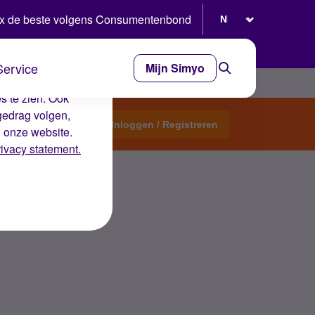
Selecteer taal
x de beste volgens Consumentenbond
Service
Mijn Simyo
e ervaring op de
s te zien. Ook
gedrag volgen,
Start een topic
Inloggen / Registreren
n onze website.
rivacy statement.