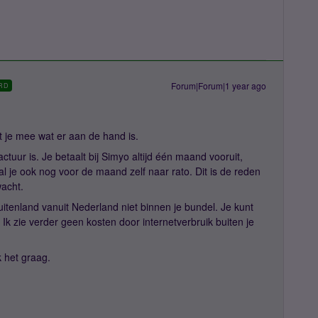
Forum|Forum|1 year ago
RD
et je mee wat er aan de hand is.
factuur is. Je betaalt bij Simyo altijd één maand vooruit,
aal je ook nog voor de maand zelf naar rato. Dit is de reden
wacht.
uitenland vanuit Nederland niet binnen je bundel. Je kunt
 Ik zie verder geen kosten door internetverbruik buiten je
 het graag.