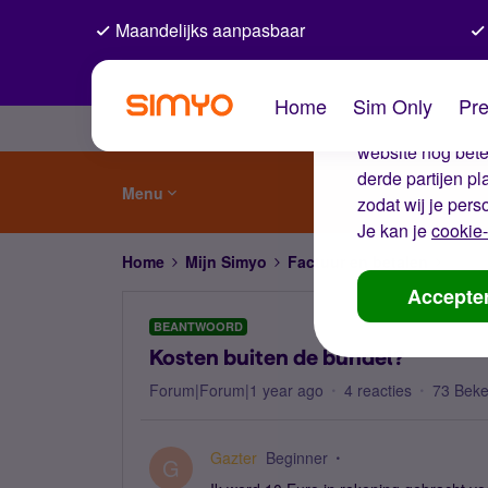
Maandelijks aanpasbaar
De coo
Home
Sim Only
Pre
Wij gebruiken co
website nog beter
derde partijen p
Menu
zodat wij je pers
Je kan je
cookie-
Home
Mijn Simyo
Factuur en betalen
Koste
Accepte
BEANTWOORD
Kosten buiten de bundel?
Forum|Forum|1 year ago
4 reacties
73 Bek
Gazter
Beginner
G