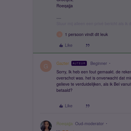
Roeqajja
Stuur mij alleen een privé bericht als i
1 persoon vindt dit leuk
G
Like
Gazter
Beginner
AUTEUR
G
Sorry, Ik heb een fout gemaakt. de rek
overschot was. het is onverwacht dat m
gelieve te verduidelijken, als ik Bel va
betaald?
Like
Roeqajja
Oud-moderator