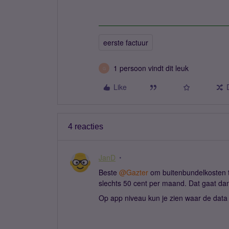
eerste factuur
1 persoon vindt dit leuk
G
Like
4 reacties
JanD
Beste ​
@Gazter
om buitenbundelkosten t
slechts 50 cent per maand. Dat gaat d
Op app niveau kun je zien waar de data