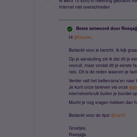
Ik werd 10 Euro in rekening gebracht voo
Internet niet overschreden
Beste antwoord door
Roeqaj
Hi ​
@Gazter
,
Bedankt voor je bericht. Ik kijk gr
Op je aansluiting zie ik dat dit je e
vooruit, maar omdat dit je eerste f
rato. Dit is de reden waarom je fa
Verder valt het bellen/sms’en naar 
Je kunt onze tarieven via onze
web
internetverbruik buiten je bundel op
Mocht je nog vragen hebben dan ho
Bedankt voor de tips! ​
@JanD
Groetjes,
Roeqajja