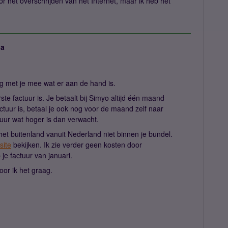
r het overschrijden van het Internet, maar ik heb het
ja
aag met je mee wat er aan de hand is.
erste factuur is. Je betaalt bij Simyo altijd één maand
actuur is, betaal je ook nog voor de maand zelf naar
ctuur wat hoger is dan verwacht.
het buitenland vanuit Nederland niet binnen je bundel.
site
bekijken. Ik zie verder geen kosten door
 je factuur van januari.
or ik het graag.