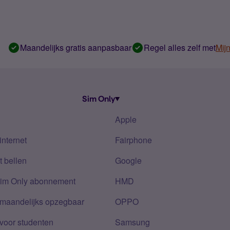
Maandelijks gratis aanpasbaar
Regel alles zelf met
Mij
Sim Only
Apple
internet
Fairphone
 bellen
Google
Sim Only abonnement
HMD
 maandelijks opzegbaar
OPPO
voor studenten
Samsung