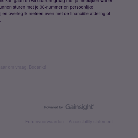
mis kan gaan en wil daarom graag met je meekijken wat er
unnen sturen met je 06-nummer en persoonlijke
j en overleg ik meteen even met de financiële afdeling of
.
k daar om vraag. Bedankt!
Forumvoorwaarden
Accessibility statement