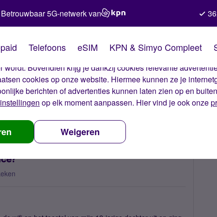
Betrouwbaar 5G-netwerk van
36
kies van Simyo
paid
Telefoons
eSIM
KPN & Simyo Compleet
okies op onze website. Met deze cookies zorgen wij ervoor dat j
 wordt. Bovendien krijg je dankzij cookies relevante advertentie
laatsen cookies op onze website. Hiermee kunnen ze je internet
oonlijke berichten of advertenties kunnen laten zien op en buite
instellingen
op elk moment aanpassen. Hier vind je ook onze
p
k in aanmerking voor coulance?
ren
Weigeren
nce?
keken