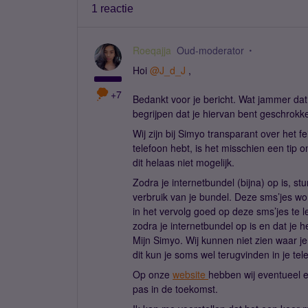
1 reactie
Roeqajja
Oud-moderator
Hoi
@J_d_J
,
+7
Bedankt voor je bericht. Wat jammer dat
begrijpen dat je hiervan bent geschrokk
Wij zijn bij Simyo transparant over het f
telefoon hebt, is het misschien een tip om
dit helaas niet mogelijk.
Zodra je internetbundel (bijna) op is, 
verbruik van je bundel. Deze sms’jes wo
in het vervolg goed op deze sms’jes te l
zodra je internetbundel op is en dat je he
Mijn Simyo. Wij kunnen niet zien waar j
dit kun je soms wel terugvinden in je tele
Op onze
website
hebben wij eventueel e
pas in de toekomst.