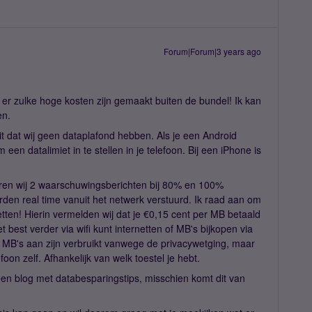
Forum|Forum|3 years ago
 er zulke hoge kosten zijn gemaakt buiten de bundel! Ik kan
en.
eit dat wij geen dataplafond hebben. Als je een Android
 een datalimiet in te stellen in je telefoon. Bij een iPhone is
sturen wij 2 waarschuwingsberichten bij 80% en 100%
rden real time vanuit het netwerk verstuurd. Ik raad aan om
etten! Hierin vermelden wij dat je €0,15 cent per MB betaald
t best verder via wifi kunt internetten of MB's bijkopen via
e MB's aan zijn verbruikt vanwege de privacywetging, maar
foon zelf. Afhankelijk van welk toestel je hebt.
en blog met databesparingstips, misschien komt dit van