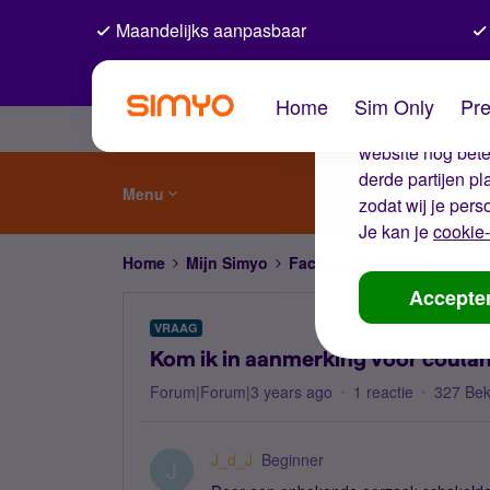
Maandelijks aanpasbaar
De coo
Home
Sim Only
Pre
Wij gebruiken co
website nog beter
derde partijen p
Menu
zodat wij je pers
Je kan je
cookie-
Home
Mijn Simyo
Factuur en betalen
Kom i
Accepte
VRAAG
Kom ik in aanmerking voor coula
Forum|Forum|3 years ago
1 reactie
327 Be
J_d_J
Beginner
J