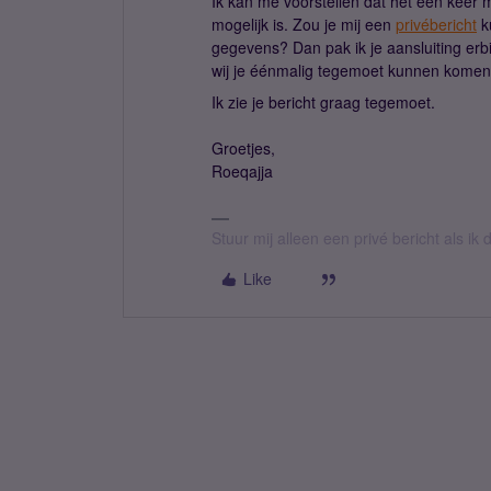
Ik kan me voorstellen dat het een keer 
mogelijk is. Zou je mij een
privébericht
k
gegevens? Dan pak ik je aansluiting erbi
wij je éénmalig tegemoet kunnen komen
Ik zie je bericht graag tegemoet.
Groetjes,
Roeqajja
Stuur mij alleen een privé bericht als i
Like