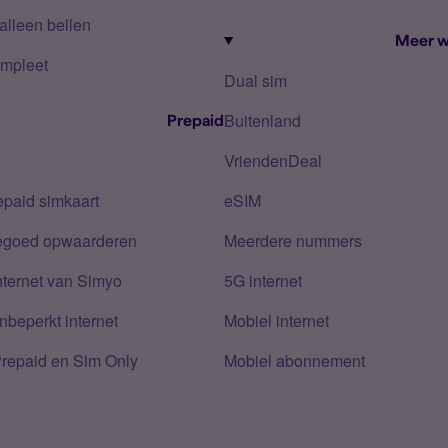
alleen bellen
Meer w
mpleet
Dual sim
Buitenland
Prepaid
VriendenDeal
epaid simkaart
eSIM
tegoed opwaarderen
Meerdere nummers
nternet van Simyo
5G internet
nbeperkt internet
Mobiel internet
Prepaid en Sim Only
Mobiel abonnement