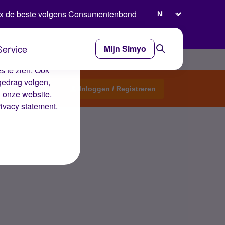
Selecteer taal
x de beste volgens Consumentenbond
Service
Mijn Simyo
e ervaring op de
s te zien. Ook
gedrag volgen,
Start een topic
Inloggen / Registreren
n onze website.
rivacy statement.