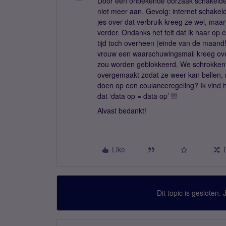
Door een onbekende oorzaak schakelde de
niet meer aan. Gevolg: internet schake
jes over dat verbruik kreeg ze wel, maar z
verder. Ondanks het feit dat ik haar o
tijd toch overheen (einde van de maand
vrouw een waarschuwingsmail kreeg ove
zou worden geblokkeerd. We schrokken 
overgemaakt zodat ze weer kan bellen, m
doen op een coulanceregeling? Ik vind h
dat ‘data op = data op’ !!!
Alvast bedankt!
Like
Dit topic is gesloten.