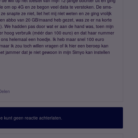
 wifi op het toestel van mijn 12-jarige dochter uit en ging
lde om op 4G en ze begon veel data te verstoken. De sms-
e snapte ze niet, liet het mij niet weten en ze ging vrolijk
p een abbo van 20 GB/maand heb gezet, was ze er na korte
!). We hadden pas door wat er aan de hand was, toen mijn
r hoog verbruik (méér dan 100 euro) en dat haar nummer
ons helemaal een hoedje. Ik heb maar snel 100 euro
aar ik zou toch willen vragen of ik hier een beroep kan
et jammer dat je niet gewoon in mijn Simyo kan instellen
Delen
 Je kunt geen reactie achterlaten.