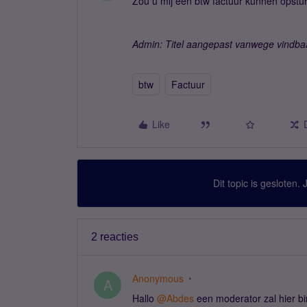
Zou u mij een btw factuur kunnen opst
Admin: Titel aangepast vanwege vindba
btw
Factuur
Like
Dit topic is gesloten.
2 reacties
Anonymous
A
Hallo
@Abdes
een moderator zal hier b