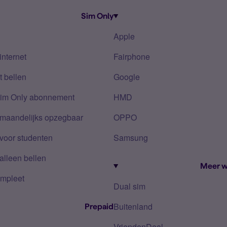
Sim Only
Apple
internet
Fairphone
 bellen
Google
Sim Only abonnement
HMD
 maandelijks opzegbaar
OPPO
voor studenten
Samsung
alleen bellen
Meer w
mpleet
Dual sim
Buitenland
Prepaid
VriendenDeal