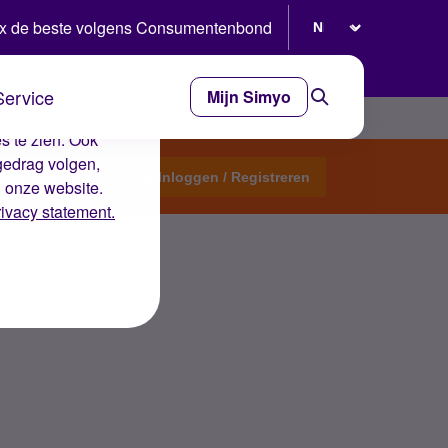
Selecteer taal
x de beste volgens Consumentenbond
Service
Mijn Simyo
e ervaring op de
s te zien. Ook
gedrag volgen,
Start een topic
Inloggen / Registreren
n onze website.
rivacy statement.