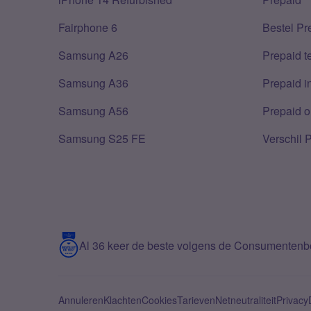
Fairphone 6
Bestel Pr
Samsung A26
Prepaid 
Samsung A36
Prepaid i
Samsung A56
Prepaid o
Samsung S25 FE
Verschil 
Al 36 keer de beste volgens de Consumenten
Annuleren
Klachten
Cookies
Tarieven
Netneutraliteit
Privacy