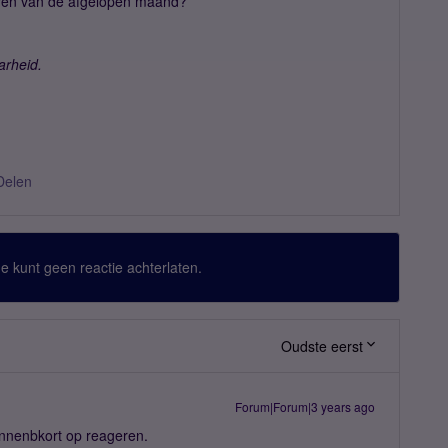
uren van de afgelopen maand?
arheid.
Delen
 Je kunt geen reactie achterlaten.
Oudste eerst
Forum|Forum|3 years ago
innenbkort op reageren.