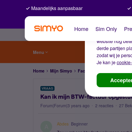
Maandelijks aanpasbaar
De coo
Home
Sim Only
Pre
Wij gebruiken co
website nog beter
derde partijen p
Menu
zodat wij je pers
Je kan je
cookie-
Home
Mijn Simyo
Factuur en betalen
Kan i
Accepte
VRAAG
Kan ik mijn BTW-factuur opgestuu
Forum|Forum|3 years ago
2 reacties
27 Be
Abdes
Beginner
A