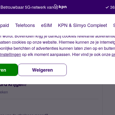
Betrouwbaar 5G-netwerk van
36
kies van Simyo
paid
Telefoons
eSIM
KPN & Simyo Compleet
okies op onze website. Met deze cookies zorgen wij ervoor dat j
 wordt. Bovendien krijg je dankzij cookies relevante advertentie
laatsen cookies op onze website. Hiermee kunnen ze je internet
oonlijke berichten of advertenties kunnen laten zien op en buite
instellingen
op elk moment aanpassen. Hier vind je ook onze
p
k mijn BTW-factuur opgestuurd krijgen?
ren
Weigeren
rd krijgen?
keken