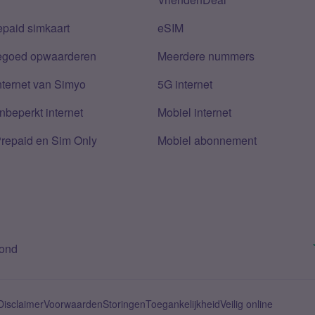
epaid simkaart
eSIM
tegoed opwaarderen
Meerdere nummers
nternet van Simyo
5G internet
nbeperkt internet
Mobiel internet
Prepaid en Sim Only
Mobiel abonnement
bond
Disclaimer
Voorwaarden
Storingen
Toegankelijkheid
Veilig online