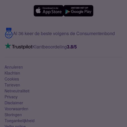
OPPO
Simyo Compleet
eSIM
Samsung A56
Over Simyo
Samsung
Meerdere nummers
Samsung S25 FE
Blog
5G internet
Contact
Al 36 keer de beste volgens de Consumentenbond
Mobiel internet
VoLTE 4G bellen
Klantbeoordeling
3.8/5
Mobiel abonnement
Simkaart
Annuleren
Klachten
Cookies
Tarieven
Netneutraliteit
Privacy
Disclaimer
Voorwaarden
Storingen
Toegankelijkheid
Veilig online