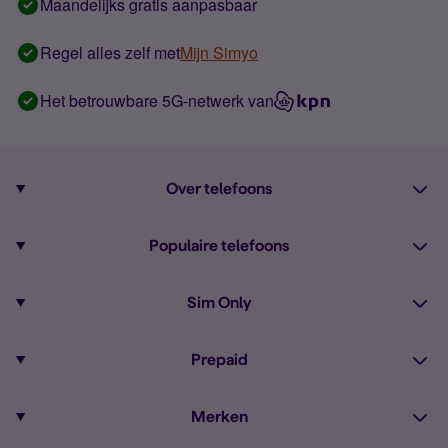
Maandelijks gratis aanpasbaar
Regel alles zelf met
Mijn Simyo
Het betrouwbare 5G-netwerk van
Over telefoons
Abonnement met telefoon
Populaire telefoons
Informatie over telefoons
Pixel 10
Sim Only
Alle telefoons
Pixel 9a
Sim Only
Prepaid
iPhone 16
Sim Only internet
Prepaid
iPhone 16e
Merken
Onbeperkt bellen
Bestel Prepaid simkaart
iPhone 15