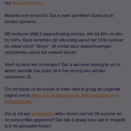
Hoi
@LianneTeun10
,
Bedankt voor je bericht. Dat is even schrikken! Goed dat je
contact opneemt.
Wij versturen altijd 2 waarschuwing sms'jes, één bij 80% en één
bij 100%. Deze berichten zijn afkomstig vanuit het 1200 nummer
en nieuw vanuit '’Simyo'’, dit omdat deze waarschuwingen
rechtstreeks vanuit het netwerk komen.
Heeft hij deze wel ontvangen? Dat is wel even belangrijk om te
weten namelijk ook zodat dit in het vervolg kan worden
voorkomen 😊.
Om het beste uit de bundel te halen deel ik graag de volgende
pagina met je:
Alles over je dataverbruik, MB’s besparen en je
internetbundel.
Zou je mij een
privébericht
willen sturen met het 06-nummer en
de persoonlijke gegevens? Dan kijk ik graag even wat er mogelijk
is in de gemaakte kosten.