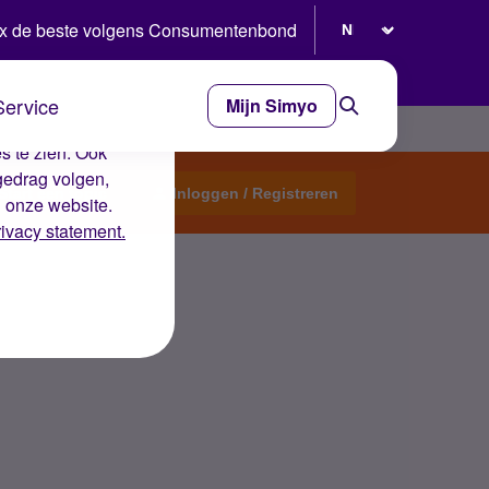
Selecteer taal
x de beste volgens Consumentenbond
Service
Mijn Simyo
e ervaring op de
s te zien. Ook
gedrag volgen,
Start een topic
Inloggen / Registreren
n onze website.
rivacy statement.