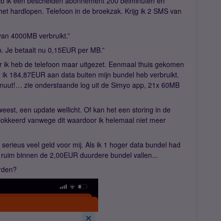
heb ik een bescheiden abonnement 200 belminuten en
t hardlopen. Telefoon in de broekzak. Krijg ik 2 SMS van
 van 4000MB verbruikt.”
p. Je betaalt nu 0,15EUR per MB.”
 ik heb de telefoon maar uitgezet. Eenmaal thuis gekomen
t ik 184,87EUR aan data buiten mijn bundel heb verbruikt.
minuut!… zie onderstaande log uit de Simyo app, 21x 60MB
eest, een update wellicht. Of kan het een storing in de
blokkeerd vanwege dit waardoor ik helemaal niet meer
 serieus veel geld voor mij. Als ik 1 hoger data bundel had
ruim binnen de 2,00EUR duurdere bundel vallen...
orden?