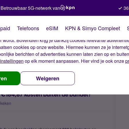
Betrouwbaar 5G-netwerk van
36
kies van Simyo
paid
Telefoons
eSIM
KPN & Simyo Compleet
okies op onze website. Met deze cookies zorgen wij ervoor dat j
 wordt. Bovendien krijg je dankzij cookies relevante advertentie
laatsen cookies op onze website. Hiermee kunnen ze je internet
oonlijke berichten of advertenties kunnen laten zien op en buite
instellingen
op elk moment aanpassen. Hier vind je ook onze
p
r iets gedaan worden aan de €184,87 kosten buiten de bundel?
ren
Weigeren
 €184,87 kosten buiten de bundel?
ekeken