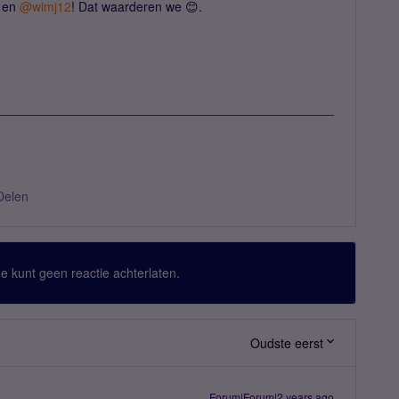
en
@wimj12
! Dat waarderen we 😊.
Delen
 Je kunt geen reactie achterlaten.
Oudste eerst
Forum|Forum|2 years ago