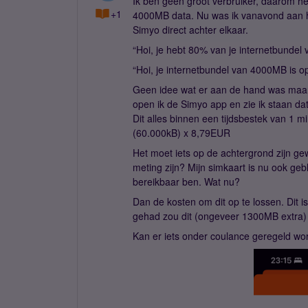
Ik ben geen groot verbruiker, daarom 
+1
4000MB data. Nu was ik vanavond aan he
Simyo direct achter elkaar.
“Hoi, je hebt 80% van je internetbundel
“Hoi, je internetbundel van 4000MB is o
Geen idee wat er aan de hand was maar
open ik de Simyo app en zie ik staan da
Dit alles binnen een tijdsbestek van 1 
(60.000kB) x 8,79EUR
Het moet iets op de achtergrond zijn gew
meting zijn? Mijn simkaart is nu ook ge
bereikbaar ben. Wat nu?
Dan de kosten om dit op te lossen. Dit is
gehad zou dit (ongeveer 1300MB extra) 
Kan er iets onder coulance geregeld w