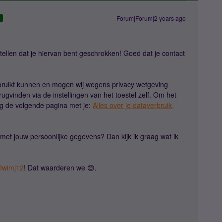
Forum|Forum|2 years ago
D
tellen dat je hiervan bent geschrokken! Goed dat je contact
rbruikt kunnen en mogen wij wegens privacy wetgeving
erugvinden via de instellingen van het toestel zelf. Om het
aag de volgende pagina met je:
Alles over je dataverbruik,
 met jouw persoonlijke gegevens? Dan kijk ik graag wat ik
wimj12
! Dat waarderen we 😊.