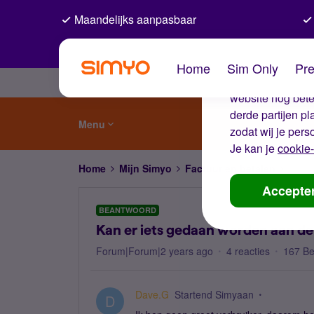
Maandelijks aanpasbaar
De coo
Home
Sim Only
Pre
Wij gebruiken co
website nog beter
derde partijen p
Menu
zodat wij je pers
Je kan je
cookie-
Home
Mijn Simyo
Factuur en betalen
Kan e
Accepte
BEANTWOORD
Kan er iets gedaan worden aan de
Forum|Forum|2 years ago
4 reacties
167 B
Dave.G
Startend Simyaan
D