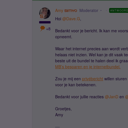
Amy
Moderator
ANTWOOR
Hoi
@Dave.G
,
+8
Bedankt voor je bericht. Ik kan me voors
opneemt.
Waar het internet precies aan wordt ve
helaas niet inzien. Wel kan je dit vaak t
beste uit de bundel te halen deel ik gr
MB’s besparen en je internetbundel.
Zou je mij een
privébericht
willen sturen
voor je kan betekenen.
Bedankt voor jullie reacties
@JanD
en
@
Groetjes,
Amy