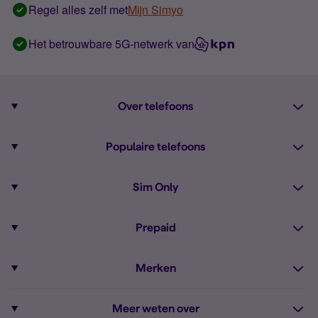
Regel alles zelf met
Mijn Simyo
Het betrouwbare 5G-netwerk van
Over telefoons
Abonnement met telefoon
Populaire telefoons
Informatie over telefoons
Pixel 10
Sim Only
Alle telefoons
Pixel 9a
Sim Only
Prepaid
iPhone 16
Sim Only internet
Prepaid
iPhone 16e
Merken
Onbeperkt bellen
Bestel Prepaid simkaart
iPhone 15
Apple
Zakelijk Sim Only abonnement
Meer weten over
Prepaid tegoed opwaarderen
iPhone 14 Refurbished