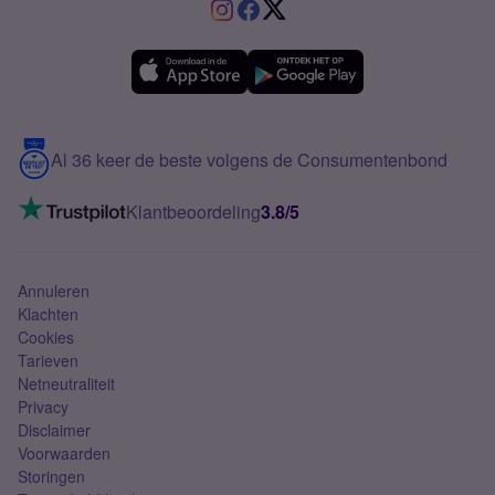
VriendenDeal
Verschil Prepaid en Sim Only
Samsung A36
Forum
OPPO
Simyo Compleet
eSIM
Samsung A56
Over Simyo
Samsung
Meerdere nummers
Samsung S25 FE
Blog
5G internet
Contact
Al 36 keer de beste volgens de Consumentenbond
Mobiel internet
VoLTE 4G bellen
Klantbeoordeling
3.8/5
Mobiel abonnement
Simkaart
Annuleren
Klachten
Cookies
Tarieven
Netneutraliteit
Privacy
Disclaimer
Voorwaarden
Storingen