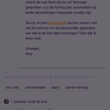
vriend die ook klant bij ons is? Normaal
gesproken zou de korting dan automatisch bij
beide aansluitingen toegepast moeten zijn.
Zou je mij een
privébericht
kunnen sturen met
het 06-nummer en de persoonlijke gegevens
van wie je de link hebt ontvangen? Dan kijk ik
even mee.
Groetjes,
Amy
Nergens is het gras groener 😁. If it ain’t broke, don’t fix it.
sim only
vriendendeal
klant
samen korting
1 persoon vindt dit leuk