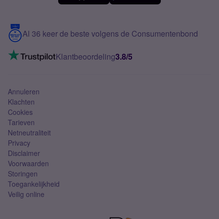
Meerdere nummers
Samsung S25 FE
Blog
5G internet
Contact
Al 36 keer de beste volgens de Consumentenbond
Mobiel internet
VoLTE 4G bellen
Klantbeoordeling
3.8/5
Mobiel abonnement
Simkaart
Annuleren
Klachten
Cookies
Tarieven
Netneutraliteit
Privacy
Disclaimer
Voorwaarden
Storingen
Toegankelijkheid
Veilig online