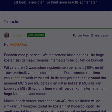
Dit topic is gesloten. Je kunt geen reactie achterlaten.
1 reactie
Roeqajja
Forum|Forum|3 years ago
ANTWOORD
Hoi
@DGJPut
,
Bedankt voor je bericht. Wat ontzettend lastig dat er zulke hoge
kosten zijn gemaakt wegens internetverbruik buiten de bundel!
Wij versturen 2 waarschuwingsberichten per sms bij 80% en bij
100% verbruik van de internetbundel. Deze worden real time
vanuit het netwerk verstuurd. In de sms’jes staat dat je vanaf dat
moment €0,15 per MB betaald en dat je het liefst MB's bij kan
kopen via Mijn Simyo of alleen via wifi verder kunt internetten om
hoge kosten te voorkomen.
Mocht je toch verder internetten via 4G, dan blokkeren wij de
simkaart uit voorzorg zodat de kosten niet hogerop lopen. Je
geeft aan dat je zoon niet op zijn telefoon zat op het moment dat