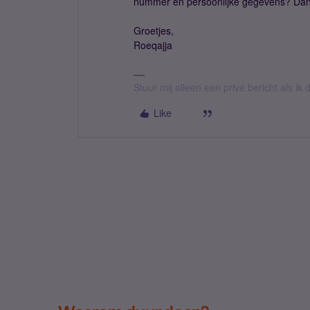
nummer en persoonlijke gegevens? Dan
Groetjes,
Roeqajja
Stuur mij alleen een privé bericht als i
Like