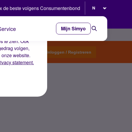
Selecteer taal
x de beste volgens Consumentenbond
Service
Mijn Simyo
e ervaring op de
s te zien. Ook
gedrag volgen,
Start een topic
Inloggen / Registreren
n onze website.
rivacy statement.