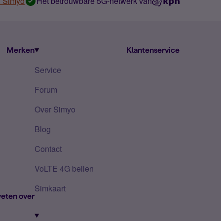
n Simyo
Het betrouwbare 5G-netwerk van
Merken
Klantenservice
Service
Forum
Over Simyo
Blog
Contact
VoLTE 4G bellen
Simkaart
eten over