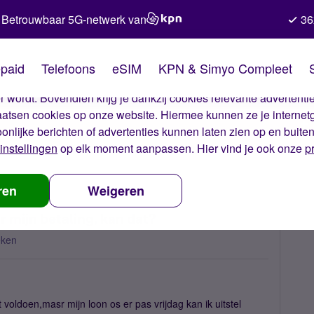
Betrouwbaar 5G-netwerk van
36
kies van Simyo
paid
Telefoons
eSIM
KPN & Simyo Compleet
okies op onze website. Met deze cookies zorgen wij ervoor dat j
 wordt. Bovendien krijg je dankzij cookies relevante advertentie
laatsen cookies op onze website. Hiermee kunnen ze je internet
oonlijke berichten of advertenties kunnen laten zien op en buite
instellingen
op elk moment aanpassen. Hier vind je ook onze
p
l graag uitstel aanvragen voor mijn betaling, kan dat?
ren
Weigeren
r mijn betaling, kan dat?
eken
voldoen,masr mijn loon os er pas vrijdag kan ik uitstel