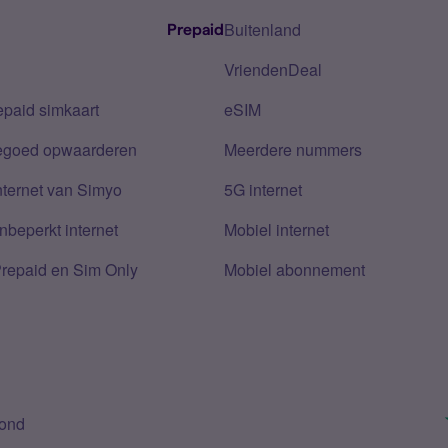
Buitenland
Prepaid
VriendenDeal
epaid simkaart
eSIM
tegoed opwaarderen
Meerdere nummers
nternet van Simyo
5G internet
nbeperkt internet
Mobiel internet
Prepaid en Sim Only
Mobiel abonnement
bond