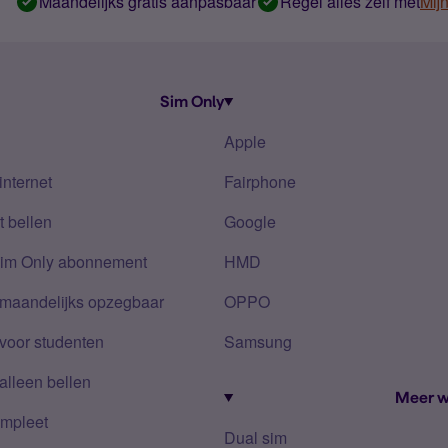
Maandelijks gratis aanpasbaar
Regel alles zelf met
Mij
Sim Only
Apple
internet
Fairphone
 bellen
Google
Sim Only abonnement
HMD
 maandelijks opzegbaar
OPPO
voor studenten
Samsung
alleen bellen
Meer w
mpleet
Dual sim