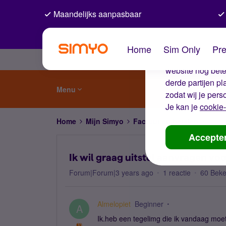
Maandelijks aanpasbaar
De coo
Home
Sim Only
Pre
Wij gebruiken co
website nog beter
derde partijen p
Menu
zodat wij je pers
Je kan je
cookie-
Home
Mijn Simyo
Factuur en betalen
Ik wi
Accepte
Ik wil graag uitstel aanvragen voo
Forum|Forum|3 years ago
1 reactie
60 Bek
Almelopiet
Beginner
A
Ik.heb een tegelimg die ik vandaag moet 