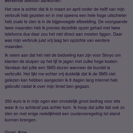
werkende telefoon aankomen.
Het rare is echter dat ik in maart en april onder de helft van mijn
verbruik heb gezeten en in mei opeens een hele hoge uitschieter
heb zoals te zien is in de bijgevoegde afbeelding. De voorgaande
twee maanden heb ik precies dezelfde opzet gehad met twee
telefoons dus daar zou het niet direct aan moeten liggen. Daar
was mijn verbruik juist vrij laag ten opzichte van eerdere
maanden.
Ik neem aan dat het niet de bedoeling kan zijn voor Simyo om
klanten de stuipen op het lijf te jagen met zulke hoge kosten.
Vandaar dat jullie een SMS sturen wanneer de bundel is
verbruikt. Het lijkt me echter vrij duidelijk dat ik de SMS niet
gelezen kan hebben aangezien ik 8 dagen lang internet heb
gebruikt nadat ik over mijn limiet ben gegaan.
350 euro is in mijn ogen een onredelijk groot bedrag voor iets
waar ik nu achteraf pas achter kom. Ik hoop dat jullie dat ook zo
zien en met enige redelijkheid een coulanceregeling tot stand
kunnen brengen.
Groet, Arne