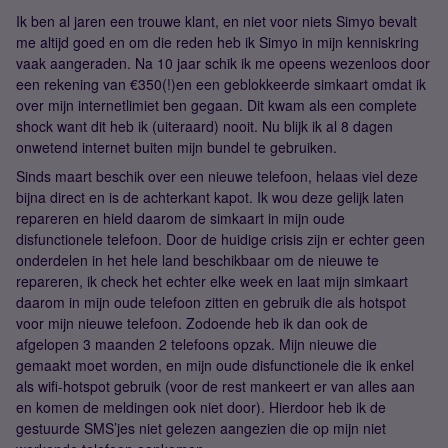
Ik ben al jaren een trouwe klant, en niet voor niets Simyo bevalt
me altijd goed en om die reden heb ik Simyo in mijn kenniskring
vaak aangeraden. Na 10 jaar schik ik me opeens wezenloos door
een rekening van €350(!)en een geblokkeerde simkaart omdat ik
over mijn internetlimiet ben gegaan. Dit kwam als een complete
shock want dit heb ik (uiteraard) nooit. Nu blijk ik al 8 dagen
onwetend internet buiten mijn bundel te gebruiken.
Sinds maart beschik over een nieuwe telefoon, helaas viel deze
bijna direct en is de achterkant kapot. Ik wou deze gelijk laten
repareren en hield daarom de simkaart in mijn oude
disfunctionele telefoon. Door de huidige crisis zijn er echter geen
onderdelen in het hele land beschikbaar om de nieuwe te
repareren, ik check het echter elke week en laat mijn simkaart
daarom in mijn oude telefoon zitten en gebruik die als hotspot
voor mijn nieuwe telefoon. Zodoende heb ik dan ook de
afgelopen 3 maanden 2 telefoons opzak. Mijn nieuwe die
gemaakt moet worden, en mijn oude disfunctionele die ik enkel
als wifi-hotspot gebruik (voor de rest mankeert er van alles aan
en komen de meldingen ook niet door). Hierdoor heb ik de
gestuurde SMS’jes niet gelezen aangezien die op mijn niet