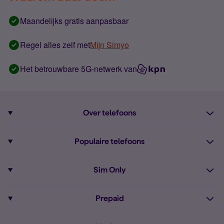
Maandelijks gratis aanpasbaar
Regel alles zelf met
Mijn Simyo
Het betrouwbare 5G-netwerk van
Over telefoons
Abonnement met telefoon
Populaire telefoons
Informatie over telefoons
Pixel 10
Sim Only
Alle telefoons
Pixel 9a
Sim Only
Prepaid
iPhone 16
Sim Only internet
Prepaid
iPhone 16e