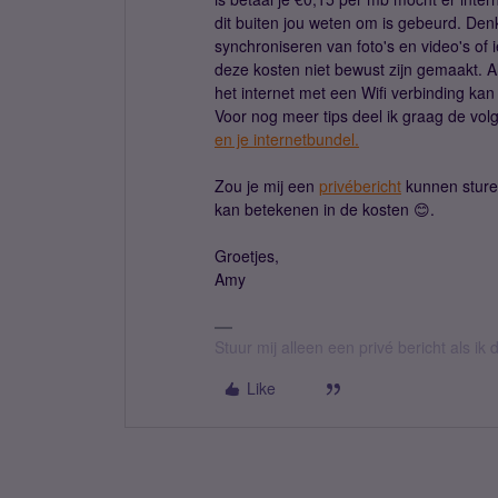
dit buiten jou weten om is gebeurd. Den
synchroniseren van foto's en video's of 
deze kosten niet bewust zijn gemaakt. Als
het internet met een Wifi verbinding ka
Voor nog meer tips deel ik graag de vol
en je internetbundel.
Zou je mij een
privébericht
kunnen sturen
kan betekenen in de kosten 😊.
Groetjes,
Amy
Stuur mij alleen een privé bericht als i
Like