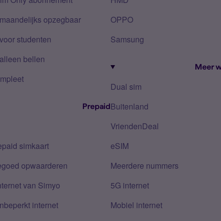
 maandelijks opzegbaar
OPPO
voor studenten
Samsung
alleen bellen
Meer w
mpleet
Dual sim
Buitenland
Prepaid
VriendenDeal
epaid simkaart
eSIM
tegoed opwaarderen
Meerdere nummers
nternet van Simyo
5G internet
nbeperkt internet
Mobiel internet