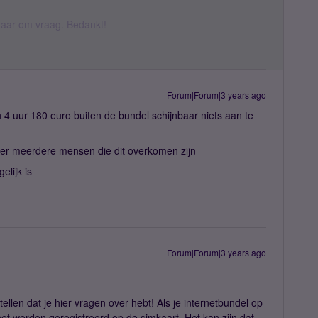
k daar om vraag. Bedankt!
Forum|Forum|3 years ago
 4 uur 180 euro buiten de bundel schijnbaar niets aan te
 er meerdere mensen die dit overkomen zijn
elijk is
Forum|Forum|3 years ago
ellen dat je hier vragen over hebt! Als je internetbundel op
net worden geregistreerd op de simkaart. Het kan zijn dat