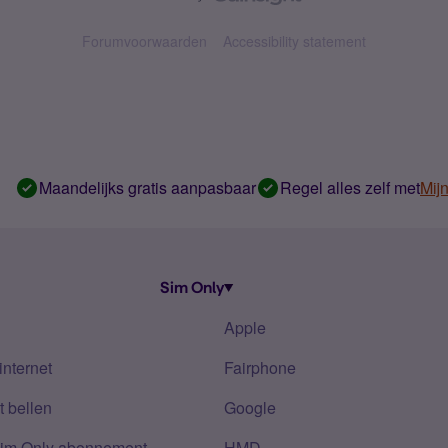
Forumvoorwaarden
Accessibility statement
Maandelijks gratis aanpasbaar
Regel alles zelf met
Mij
Sim Only
Apple
internet
Fairphone
 bellen
Google
Sim Only abonnement
HMD