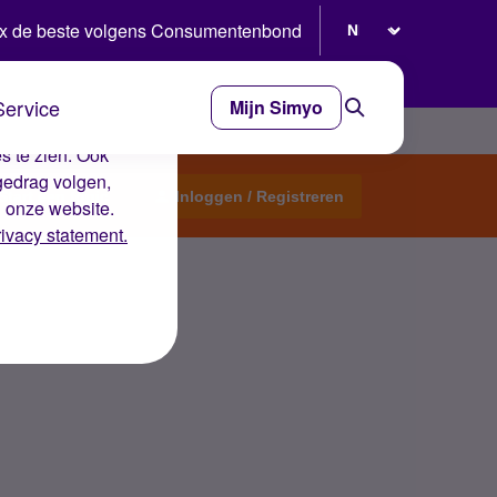
Selecteer taal
x de beste volgens Consumentenbond
Service
Mijn Simyo
e ervaring op de
s te zien. Ook
gedrag volgen,
Start een topic
Inloggen / Registreren
n onze website.
rivacy statement.
j helpen?