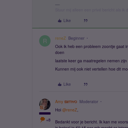
Stuur mij alleen een privé bericht als i
Like
reneZ
Beginner
R
Ook ik heb een probleem zoontje gaat in
doen
laatste keer ga maatregelen nemen zijn
Kunnen mij ook niet vertellen hoe dit mog
Like
Amy
Moderator
Hoi
@reneZ
,
+8
Bedankt voor je bericht. Ik kan me voorst
is betaal je €0,15 per mb mocht er inter