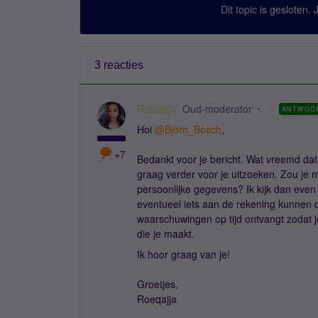
Dit topic is gesloten.
3 reacties
Roeqajja
Oud-moderator
ANTWOO
Hoi
@Bjorn_Bosch
,
+7
Bedankt voor je bericht. Wat vreemd dat
graag verder voor je uitzoeken. Zou je 
persoonlijke gegevens? Ik kijk dan even
eventueel iets aan de rekening kunnen d
waarschuwingen op tijd ontvangt zodat j
die je maakt.
Ik hoor graag van je!
Groetjes,
Roeqajja