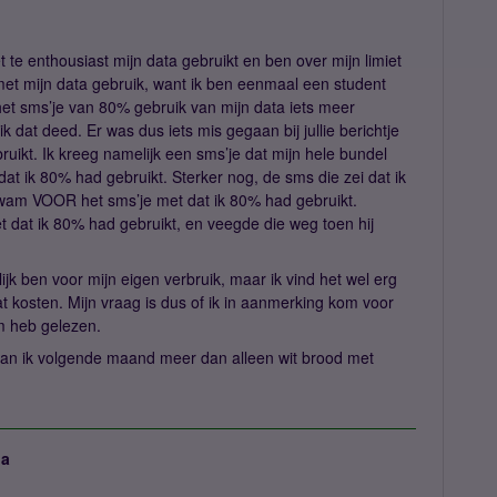
te enthousiast mijn data gebruikt en ben over mijn limiet
et mijn data gebruik, want ik ben eenmaal een student
 het sms’je van 80% gebruik van mijn data iets meer
 dat deed. Er was dus iets mis gegaan bij jullie berichtje
uikt. Ik kreeg namelijk een sms’je dat mijn hele bundel
at ik 80% had gebruikt. Sterker nog, de sms die zei dat ik
 kwam VOOR het sms’je met dat ik 80% had gebruikt.
t dat ik 80% had gebruikt, en veegde die weg toen hij
ijk ben voor mijn eigen verbruik, maar ik vind het wel erg
t kosten. Mijn vraag is dus of ik in aanmerking kom voor
um heb gelezen.
an ik volgende maand meer dan alleen wit brood met
ja