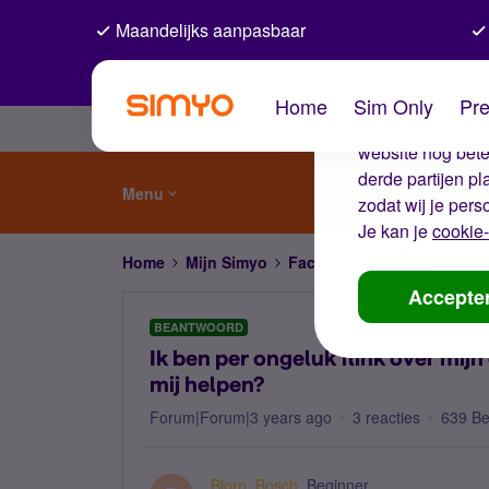
Maandelijks aanpasbaar
De coo
Home
Sim Only
Pre
Wij gebruiken co
website nog beter
derde partijen p
Menu
zodat wij je pers
Je kan je
cookie-
Home
Mijn Simyo
Factuur en betalen
Ik be
Accepte
BEANTWOORD
Ik ben per ongeluk flink over mij
mij helpen?
Forum|Forum|3 years ago
3 reacties
639 B
Bjorn_Bosch
Beginner