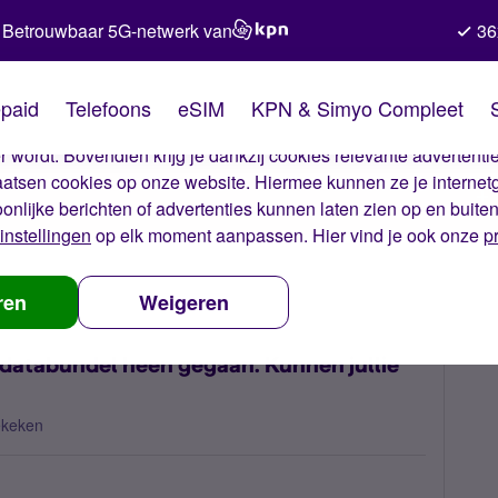
Betrouwbaar 5G-netwerk van
36
kies van Simyo
paid
Telefoons
eSIM
KPN & Simyo Compleet
okies op onze website. Met deze cookies zorgen wij ervoor dat j
 wordt. Bovendien krijg je dankzij cookies relevante advertentie
laatsen cookies op onze website. Hiermee kunnen ze je internet
oonlijke berichten of advertenties kunnen laten zien op en buite
instellingen
op elk moment aanpassen. Hier vind je ook onze
p
n per ongeluk flink over mijn databundel heen gegaan. Kunnen jullie mi
ren
Weigeren
n databundel heen gegaan. Kunnen jullie
ekeken