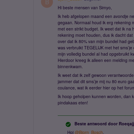
B
Hi beste mensen van Simyo,
Ik heb afgelopen maand een avondje net 
gegaan. Normaal houd ik erg rekening m
met een strikt budget. Ik weet dat ik na
rekening moet houden, dus ik dacht dat ik
over dat ik 80% van mijn bundel had gebr
was verbruikt TEGELIJK met het sms’je d
mijn volledig bundel al had opgebruikt
Hierdoor kreeg ik alleen een melding me
binnenkwam.
Ik weet dat ik zelf gewoon verantwoordel
jammer dat dit sms’je mij nu 80 euro gaa
coulance, wat ik eerder hier op het for
Ik hoop geholpen kunnen worden, dan k
pindakaas eten!
Beste antwoord door
Roeqaj
Hoi
@Bjorn_Bosch
,