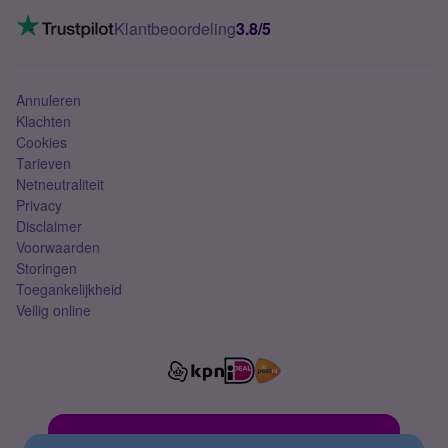
Mobiel internet
VoLTE 4G bellen
Klantbeoordeling
3.8/5
Mobiel abonnement
Simkaart
Annuleren
Klachten
Cookies
Tarieven
Netneutraliteit
Privacy
Disclaimer
Voorwaarden
Storingen
Toegankelijkheid
Veilig online