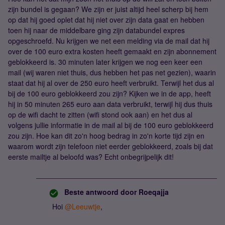
zijn bundel is gegaan? We zijn er juist altijd heel scherp bij hem
op dat hij goed oplet dat hij niet over zijn data gaat en hebben
toen hij naar de middelbare ging zijn databundel expres
opgeschroefd. Nu krijgen we net een melding via de mail dat hij
over de 100 euro extra kosten heeft gemaakt en zijn abonnement
geblokkeerd is. 30 minuten later krijgen we nog een keer een
mail (wij waren niet thuis, dus hebben het pas net gezien), waarin
staat dat hij al over de 250 euro heeft verbruikt. Terwijl het dus al
bij de 100 euro geblokkeerd zou zijn? Kijken we in de app, heeft
hij in 50 minuten 265 euro aan data verbruikt, terwijl hij dus thuis
op de wifi dacht te zitten (wifi stond ook aan) en het dus al
volgens jullie informatie in de mail al bij de 100 euro geblokkeerd
zou zijn. Hoe kan dit zo'n hoog bedrag in zo'n korte tijd zijn en
waarom wordt zijn telefoon niet eerder geblokkeerd, zoals bij dat
eerste mailtje al beloofd was? Echt onbegrijpelijk dit!
Beste antwoord door
Roeqajja
Hoi
@Leeuwtje
,