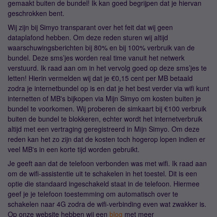
gemaakt buiten de bundel! Ik kan goed begrijpen dat je hiervan
geschrokken bent.
Wij zijn bij Simyo transparant over het feit dat wij geen
dataplafond hebben. Om deze reden sturen wij altijd
waarschuwingsberichten bij 80% en bij 100% verbruik van de
bundel. Deze sms’jes worden real time vanuit het netwerk
verstuurd. Ik raad aan om in het vervolg goed op deze sms’jes te
letten! Hierin vermelden wij dat je €0,15 cent per MB betaald
zodra je internetbundel op is en dat je het best verder via wifi kunt
internetten of MB's bijkopen via Mijn Simyo om kosten buiten je
bundel te voorkomen. Wij proberen de simkaart bij €100 verbruik
buiten de bundel te blokkeren, echter wordt het internetverbruik
altijd met een vertraging geregistreerd in Mijn Simyo. Om deze
reden kan het zo zijn dat de kosten toch hogerop lopen indien er
veel MB's in een korte tijd worden gebruikt.
Je geeft aan dat de telefoon verbonden was met wifi. Ik raad aan
om de wifi-assistentie uit te schakelen in het toestel. Dit is een
optie die standaard ingeschakeld staat in de telefoon. Hiermee
geef je je telefoon toestemming om automatisch over te
schakelen naar 4G zodra de wifi-verbinding even wat zwakker is.
Op onze website hebben wij een
blog
met meer