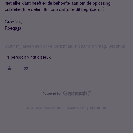
niet elke klant heeft er de behoefte aan om de oplossing
publiekelijk te delen. Ik hoop dat jullie dit begrijpen. 🙂
Groetjes,
Roeqajja
Stuur mij alleen een privé bericht als ik daar om vraag. Bedankt!
1 persoon vindt dit leuk
Forumvoorwaarden
Accessibility statement