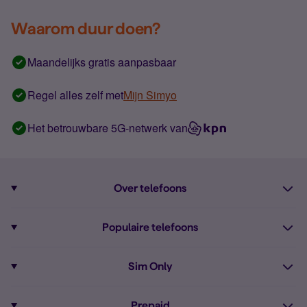
Waarom duur doen?
Maandelijks gratis aanpasbaar
Regel alles zelf met
Mijn Simyo
Het betrouwbare 5G-netwerk van
Over telefoons
Abonnement met telefoon
Populaire telefoons
Informatie over telefoons
Pixel 10
Sim Only
Alle telefoons
Pixel 9a
Sim Only
Prepaid