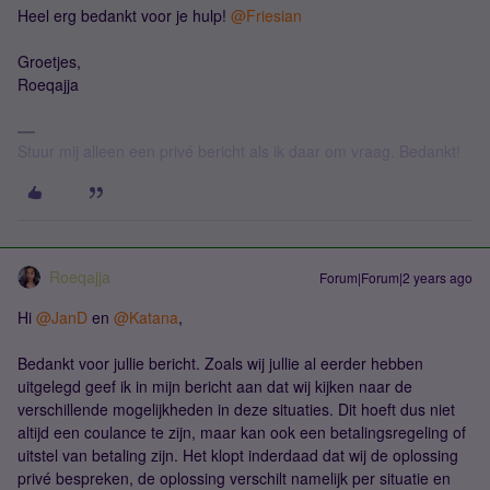
Heel erg bedankt voor je hulp!
@Friesian
Groetjes,
Roeqajja
Stuur mij alleen een privé bericht als ik daar om vraag. Bedankt!
Roeqajja
Forum|Forum|2 years ago
Hi
@JanD
en
@Katana
,
Bedankt voor jullie bericht. Zoals wij jullie al eerder hebben
uitgelegd geef ik in mijn bericht aan dat wij kijken naar de
verschillende mogelijkheden in deze situaties. Dit hoeft dus niet
altijd een coulance te zijn, maar kan ook een betalingsregeling of
uitstel van betaling zijn. Het klopt inderdaad dat wij de oplossing
privé bespreken, de oplossing verschilt namelijk per situatie en