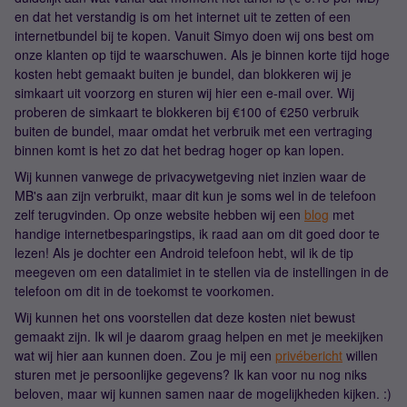
en dat het verstandig is om het internet uit te zetten of een
internetbundel bij te kopen. Vanuit Simyo doen wij ons best om
onze klanten op tijd te waarschuwen. Als je binnen korte tijd hoge
kosten hebt gemaakt buiten je bundel, dan blokkeren wij je
simkaart uit voorzorg en sturen wij hier een e-mail over. Wij
proberen de simkaart te blokkeren bij €100 of €250 verbruik
buiten de bundel, maar omdat het verbruik met een vertraging
binnen komt is het zo dat het bedrag hoger op kan lopen.
Wij kunnen vanwege de privacywetgeving niet inzien waar de
MB's aan zijn verbruikt, maar dit kun je soms wel in de telefoon
zelf terugvinden. Op onze website hebben wij een
blog
met
handige internetbesparingstips, ik raad aan om dit goed door te
lezen! Als je dochter een Android telefoon hebt, wil ik de tip
meegeven om een datalimiet in te stellen via de instellingen in de
telefoon om dit in de toekomst te voorkomen.
Wij kunnen het ons voorstellen dat deze kosten niet bewust
gemaakt zijn. Ik wil je daarom graag helpen en met je meekijken
wat wij hier aan kunnen doen. Zou je mij een
privébericht
willen
sturen met je persoonlijke gegevens? Ik kan voor nu nog niks
beloven, maar wij kunnen samen naar de mogelijkheden kijken. :)