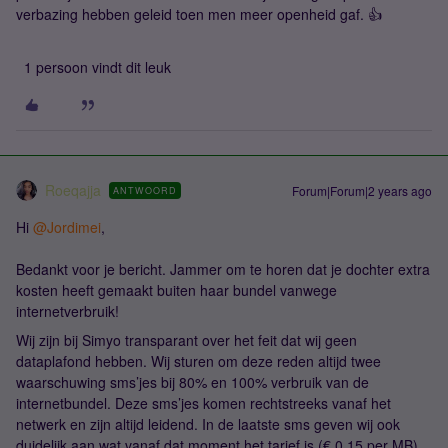
verbazing hebben geleid toen men meer openheid gaf. 👍
1 persoon vindt dit leuk
Roeqajja
Forum|Forum|2 years ago
ANTWOORD
Hi
@Jordimei
,
Bedankt voor je bericht. Jammer om te horen dat je dochter extra
kosten heeft gemaakt buiten haar bundel vanwege
internetverbruik!
Wij zijn bij Simyo transparant over het feit dat wij geen
dataplafond hebben. Wij sturen om deze reden altijd twee
waarschuwing sms’jes bij 80% en 100% verbruik van de
internetbundel. Deze sms’jes komen rechtstreeks vanaf het
netwerk en zijn altijd leidend. In de laatste sms geven wij ook
duidelijk aan wat vanaf dat moment het tarief is (€ 0.15 per MB)