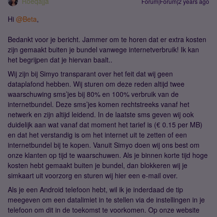
Roeqajja
Forum|Forum|2 years ago
Hi
@Beta
,
Bedankt voor je bericht. Jammer om te horen dat er extra kosten
zijn gemaakt buiten je bundel vanwege internetverbruik! Ik kan
het begrijpen dat je hiervan baalt..
Wij zijn bij Simyo transparant over het feit dat wij geen
dataplafond hebben. Wij sturen om deze reden altijd twee
waarschuwing sms’jes bij 80% en 100% verbruik van de
internetbundel. Deze sms’jes komen rechtstreeks vanaf het
netwerk en zijn altijd leidend. In de laatste sms geven wij ook
duidelijk aan wat vanaf dat moment het tarief is (€ 0.15 per MB)
en dat het verstandig is om het internet uit te zetten of een
internetbundel bij te kopen. Vanuit Simyo doen wij ons best om
onze klanten op tijd te waarschuwen. Als je binnen korte tijd hoge
kosten hebt gemaakt buiten je bundel, dan blokkeren wij je
simkaart uit voorzorg en sturen wij hier een e-mail over.
Als je een Android telefoon hebt, wil ik je inderdaad de tip
meegeven om een datalimiet in te stellen via de instellingen in je
telefoon om dit in de toekomst te voorkomen. Op onze website