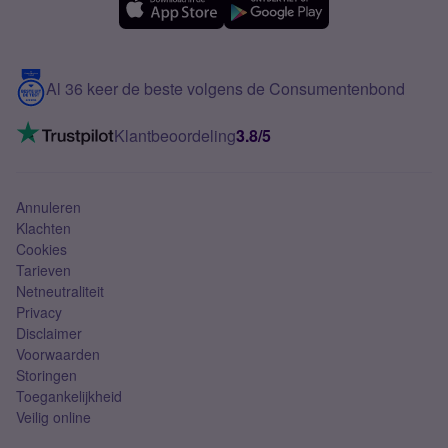
Samsung A56
Over Simyo
Samsung
Meerdere nummers
Samsung S25 FE
Blog
5G internet
Contact
Al 36 keer de beste volgens de Consumentenbond
Mobiel internet
VoLTE 4G bellen
Klantbeoordeling
3.8/5
Mobiel abonnement
Simkaart
Annuleren
Klachten
Cookies
Tarieven
Netneutraliteit
Privacy
Disclaimer
Voorwaarden
Storingen
Toegankelijkheid
Veilig online