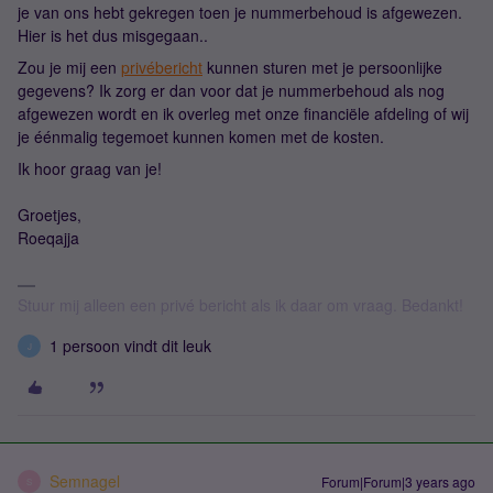
je van ons hebt gekregen toen je nummerbehoud is afgewezen.
Hier is het dus misgegaan..
Zou je mij een
privébericht
kunnen sturen met je persoonlijke
gegevens? Ik zorg er dan voor dat je nummerbehoud als nog
afgewezen wordt en ik overleg met onze financiële afdeling of wij
je éénmalig tegemoet kunnen komen met de kosten.
Ik hoor graag van je!
Groetjes,
Roeqajja
Stuur mij alleen een privé bericht als ik daar om vraag. Bedankt!
1 persoon vindt dit leuk
J
Semnagel
Forum|Forum|3 years ago
S