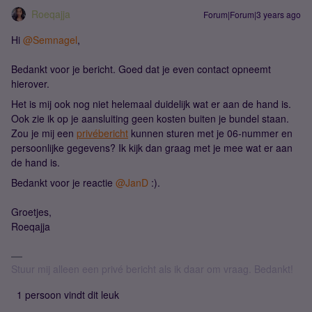
Roeqajja
Forum|Forum|3 years ago
Hi
@Semnagel
,
Bedankt voor je bericht. Goed dat je even contact opneemt
hierover.
Het is mij ook nog niet helemaal duidelijk wat er aan de hand is.
Ook zie ik op je aansluiting geen kosten buiten je bundel staan.
Zou je mij een
privébericht
kunnen sturen met je 06-nummer en
persoonlijke gegevens? Ik kijk dan graag met je mee wat er aan
de hand is.
Bedankt voor je reactie
@JanD
:).
Groetjes,
Roeqajja
Stuur mij alleen een privé bericht als ik daar om vraag. Bedankt!
1 persoon vindt dit leuk