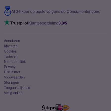
Blog
5G internet
Contact
Al 36 keer de beste volgens de Consumentenbond
Mobiel internet
VoLTE 4G bellen
Klantbeoordeling
3.8/5
Mobiel abonnement
Simkaart
Annuleren
Klachten
Cookies
Tarieven
Netneutraliteit
Privacy
Disclaimer
Voorwaarden
Storingen
Toegankelijkheid
Veilig online