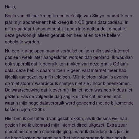
Hallo,
Begin van dit jaar kreeg ik een berichtje van Simyo: omdat ik een
jaar mijn abonnement heb kreeg ik 1 GB gratis data cadeau. In
mijn standaard abonnement zit geen internetbundel, omdat ik
deze gewoonlijk alleen gebruik om heel af en toe te bellen/
gebeld te worden.
Nu ben ik afgelopen maand verhuisd en kon mijn vaste internet
pas een week later aangesloten worden dan gepland. Ik was dan
ook superblij dat ik gebruik kon maken van deze gratis GB aan
data, deze heb ik daarom toen ik geen vast internet meer had
tijdelijk aangezet op mijn telefoon. Mijn telefoon staat 's avonds
op ‘niet storen’ waardoor ik sms'jes niet zie / hoor binnenkomen.
De waarschuwing dat ik over mijn limiet heen was heb ik dus niet
gezien. Pas de volgende dag zag ik dit bericht, en een mail
waarin mijn hoge dataverbruik werd genoemd met de bijkomende
kosten (bijna € 200).
Hier ben ik ontzettend van geschrokken, als ik de sms wel had
gezien had ik uiteraard mijn internet direct uitgezet. Extra zuur
omdat het om een cadeautje ging, maar ik daardoor dus juist in
de hoge kosten gejaagd ben (het hele voorgaande jaar heb ik