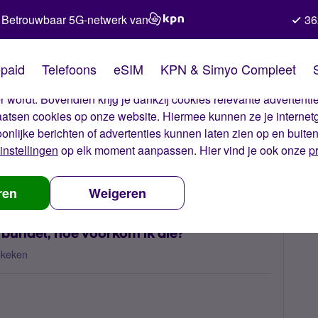
Betrouwbaar 5G-netwerk van
36
kies van Simyo
paid
Telefoons
eSIM
KPN & Simyo Compleet
okies op onze website. Met deze cookies zorgen wij ervoor dat j
 wordt. Bovendien krijg je dankzij cookies relevante advertentie
laatsen cookies op onze website. Hiermee kunnen ze je internet
oonlijke berichten of advertenties kunnen laten zien op en buite
instellingen
op elk moment aanpassen. Hier vind je ook onze
p
kosten door verbruik buiten bundel, hoe voorkom ik die?
ren
Weigeren
 bundel, hoe voorkom ik die?
ekeken