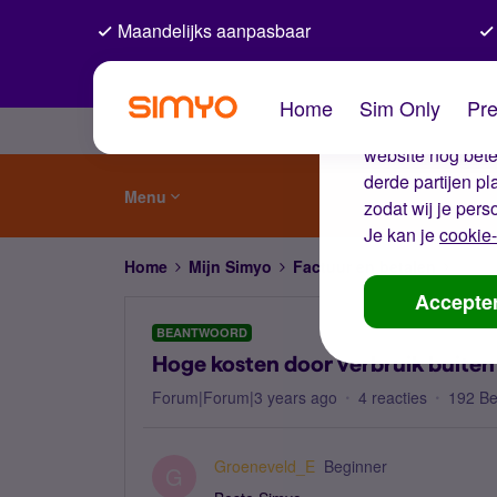
Maandelijks aanpasbaar
De coo
Home
Sim Only
Pre
Wij gebruiken co
website nog beter
derde partijen p
Menu
zodat wij je pers
Je kan je
cookie-
Home
Mijn Simyo
Factuur en betalen
Hoge 
Accepte
BEANTWOORD
Hoge kosten door verbruik buiten
Forum|Forum|3 years ago
4 reacties
192 B
Groeneveld_E
Beginner
G