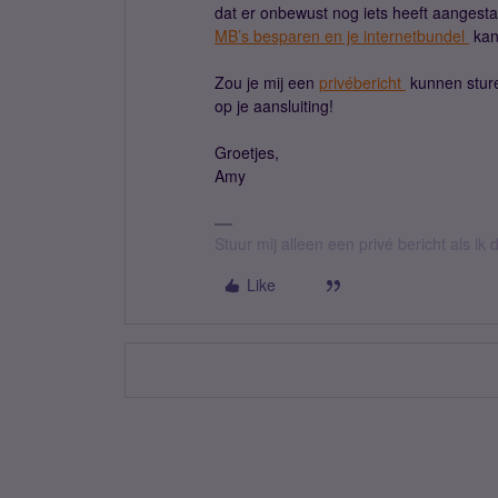
dat er onbewust nog iets heeft aangestaa
MB’s besparen en je internetbundel
kan 
Zou je mij een
privébericht
kunnen sture
op je aansluiting!
Groetjes,
Amy
Stuur mij alleen een privé bericht als i
Like