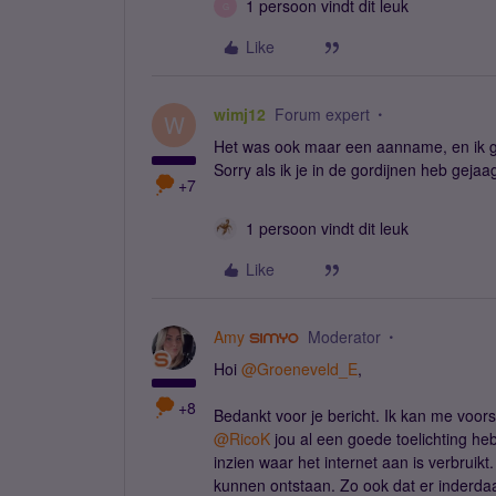
1 persoon vindt dit leuk
G
Like
wimj12
Forum expert
W
Het was ook maar een aanname, en ik gaf
Sorry als ik je in de gordijnen heb gejaa
+7
1 persoon vindt dit leuk
Like
Amy
Moderator
Hoi
@Groeneveld_E
,
+8
Bedankt voor je bericht. Ik kan me voorst
@RicoK
jou al een goede toelichting h
inzien waar het internet aan is verbru
kunnen ontstaan. Zo ook dat er inderdaa