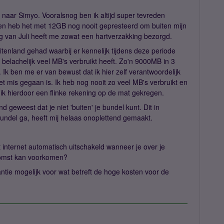
 naar Simyo. Vooralsnog ben ik altijd super tevreden
n heb het met 12GB nog nooit gepresteerd om buiten mijn
ng van Juli heeft me zowat een hartverzakking bezorgd.
buitenland gehad waarbij er kennelijk tijdens deze periode
 belachelijk veel MB's verbruikt heeft. Zo'n 9000MB in 3
 Ik ben me er van bewust dat ik hier zelf verantwoordelijk
t mis gegaan is. Ik heb nog nooit zo veel MB's verbruikt en
b ik hierdoor een flinke rekening op de mat gekregen.
 geweest dat je niet 'buiten' je bundel kunt. Dit in
bundel ga, heeft mij helaas onoplettend gemaakt.
het internet automatisch uitschakeld wanneer je over je
ekomst kan voorkomen?
antie mogelijk voor wat betreft de hoge kosten voor de