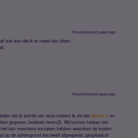
Forum|Forum|3 years ago
 ook aan dat ik er naast kan zitten.
gd.
Forum|Forum|3 years ago
ellen dat je schrikt van deze kosten! Ik zie dat
@wimj12
en
ebben gegeven, bedankt heren😊. Wij kunnen helaas niet
ikt. Het kan meerdere oorzaken hebben waardoor de kosten
d op de achtergrond iets heeft afgespeeld, geüpload of