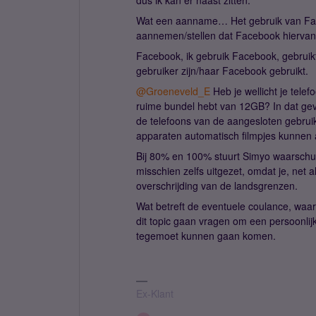
dus ik kan er naast zitten.
Wat een aanname… Het gebruik van Face
aannemen/stellen dat Facebook hiervan
Facebook, ik gebruik Facebook, gebruikt n
gebruiker zijn/haar Facebook gebruikt.
@Groeneveld_E
Heb je wellicht je telef
ruime bundel hebt van 12GB? In dat gev
de telefoons van de aangesloten gebruik
apparaten automatisch filmpjes kunnen 
Bij 80% en 100% stuurt Simyo waarschuw
misschien zelfs uitgezet, omdat je, net al
overschrijding van de landsgrenzen.
Wat betreft de eventuele coulance, waar
dit topic gaan vragen om een persoonlijk
tegemoet kunnen gaan komen.
Ex-Klant