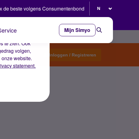
Selecteer taal
x de beste volgens Consumentenbond
Service
Mijn Simyo
e ervaring op de
s te zien. Ook
gedrag volgen,
Start een topic
Inloggen / Registreren
n onze website.
rivacy statement.