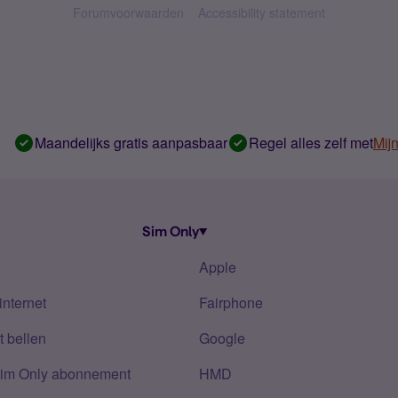
Forumvoorwaarden
Accessibility statement
Maandelijks gratis aanpasbaar
Regel alles zelf met
Mij
Sim Only
Apple
internet
Fairphone
 bellen
Google
Sim Only abonnement
HMD