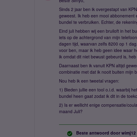
Beste Simyo,
Sinds 2 jaar ben ik overgestapt van KPN
geweest. Ik heb een mooi abbonement e
bundel te verbruiken. Echter, de rekeni
Eind juli hebben wij een bruiloft in het 
iets op de achtergrond van mijn telefoon
dagen tijd, waarvan zelfs 8200 op 1 dag.
voor ben, maar ik heb geen idee waar he
ik omdat dit niet bewust gebeurd is, he
Daarnaast ben ik vanuit KPN altijd gewend
combinatie met dat ik nooit buiten mijn 
Nou heb ik een tweetal vragen:
1) Bieden jullie een tool o.i.d. waarbij 
bundel heen gaat zodat ik dit in de to
2) Is er wellicht enige compensatie/coul
maand Juli?
Beste antwoord door
wimj12