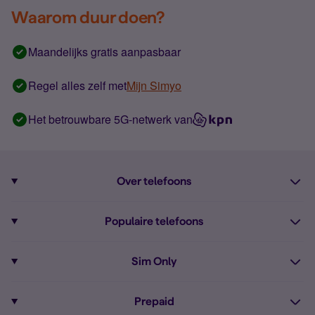
Waarom duur doen?
Maandelijks gratis aanpasbaar
Regel alles zelf met
Mijn Simyo
Het betrouwbare 5G-netwerk van
Over telefoons
Abonnement met telefoon
Populaire telefoons
Informatie over telefoons
Pixel 10
Sim Only
Alle telefoons
Pixel 9a
Sim Only
Prepaid
iPhone 16