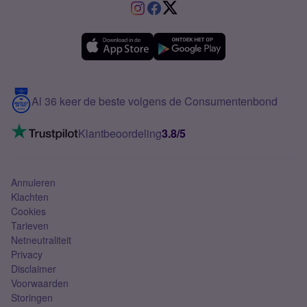
VriendenDeal
Verschil Prepaid en Sim Only
Samsung A36
Forum
OPPO
Simyo Compleet
eSIM
Samsung A56
Over Simyo
Samsung
Meerdere nummers
Samsung S25 FE
Blog
5G internet
Contact
Al 36 keer de beste volgens de Consumentenbond
Mobiel internet
VoLTE 4G bellen
Klantbeoordeling
3.8/5
Mobiel abonnement
Simkaart
Annuleren
Klachten
Cookies
Tarieven
Netneutraliteit
Privacy
Disclaimer
Voorwaarden
Storingen