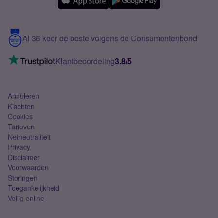
Samsung
Meerdere nummers
Samsung S25 FE
Blog
5G internet
Contact
Al 36 keer de beste volgens de Consumentenbond
Mobiel internet
VoLTE 4G bellen
Klantbeoordeling
3.8/5
Mobiel abonnement
Simkaart
Annuleren
Klachten
Cookies
Tarieven
Netneutraliteit
Privacy
Disclaimer
Voorwaarden
Storingen
Toegankelijkheid
Veilig online