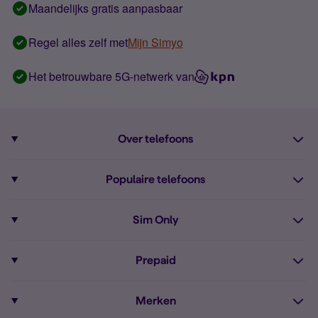
Maandelijks gratis aanpasbaar
Regel alles zelf met
Mijn Simyo
Het betrouwbare 5G-netwerk van
Over telefoons
Abonnement met telefoon
Populaire telefoons
Informatie over telefoons
Pixel 10
Sim Only
Alle telefoons
Pixel 9a
Sim Only
Prepaid
iPhone 16
Sim Only internet
Prepaid
iPhone 16e
Merken
Onbeperkt bellen
Bestel Prepaid simkaart