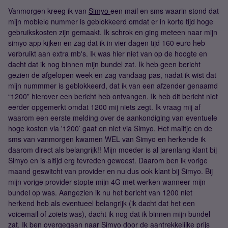
Vanmorgen kreeg ik van
Simyo
een mail en sms waarin stond dat
mijn mobiele nummer is geblokkeerd omdat er in korte tijd hoge
gebruikskosten zijn gemaakt. Ik schrok en ging meteen naar mijn
simyo app kijken en zag dat ik in vier dagen tijd 160 euro heb
verbruikt aan extra mb's. Ik was hier niet van op de hoogte en
dacht dat ik nog binnen mijn bundel zat. Ik heb geen bericht
gezien de afgelopen week en zag vandaag pas, nadat ik wist dat
mijn nummmer is geblokkeerd, dat ik van een afzender genaamd
“1200” hierover een bericht heb ontvangen. Ik heb dit bericht niet
eerder opgemerkt omdat 1200 mij niets zegt. Ik vraag mij af
waarom een eerste melding over de aankondiging van eventuele
hoge kosten via '1200’ gaat en niet via Simyo. Het mailtje en de
sms van vanmorgen kwamen WEL van Simyo en herkende ik
daarom direct als belangrijk!! Mijn moeder is al jarenlang klant bij
Simyo en is altijd erg tevreden geweest. Daarom ben ik vorige
maand geswitcht van provider en nu dus ook klant bij Simyo. Bij
mijn vorige provider stopte mijn 4G met werken wanneer mijn
bundel op was. Aangezien ik nu het bericht van 1200 niet
herkend heb als eventueel belangrijk (ik dacht dat het een
voicemail of zoiets was), dacht ik nog dat ik binnen mijn bundel
zat. Ik ben overgegaan naar Simyo door de aantrekkelijke prijs