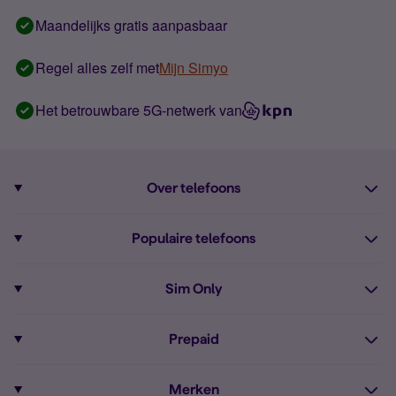
Maandelijks gratis aanpasbaar
Regel alles zelf met
Mijn Simyo
Het betrouwbare 5G-netwerk van
Over telefoons
Abonnement met telefoon
Populaire telefoons
Informatie over telefoons
Pixel 10
Sim Only
Alle telefoons
Pixel 9a
Sim Only
Prepaid
iPhone 16
Sim Only internet
Prepaid
iPhone 16e
Merken
Onbeperkt bellen