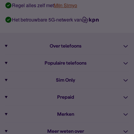
Regel alles zelf met
Mijn Simyo
Het betrouwbare 5G-netwerk van
Over telefoons
Abonnement met telefoon
Populaire telefoons
Informatie over telefoons
Pixel 10
Sim Only
Alle telefoons
Pixel 9a
Sim Only
Prepaid
iPhone 16
Sim Only internet
Prepaid
iPhone 16e
Merken
Onbeperkt bellen
Bestel Prepaid simkaart
iPhone 15
Apple
Zakelijk Sim Only abonnement
Meer weten over
Prepaid tegoed opwaarderen