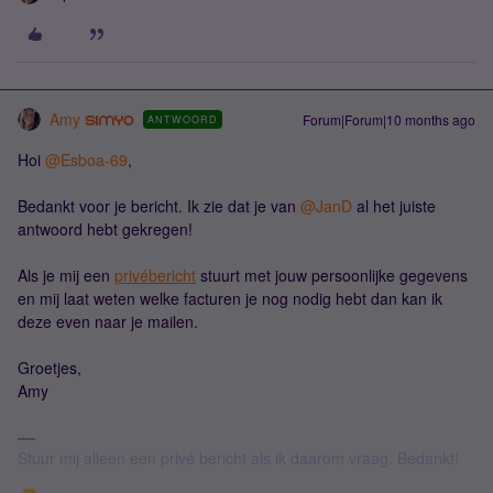
Amy
Forum|Forum|10 months ago
ANTWOORD
Hoi ​
@Esboa-69
,
Bedankt voor je bericht. Ik zie dat je van ​
@JanD
al het juiste
antwoord hebt gekregen!
Als je mij een
privébericht
stuurt met jouw persoonlijke gegevens
en mij laat weten welke facturen je nog nodig hebt dan kan ik
deze even naar je mailen.
Groetjes,
Amy
Stuur mij alleen een privé bericht als ik daarom vraag. Bedankt!