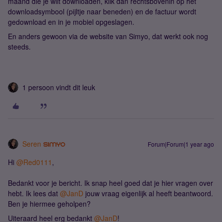
maand die je wilt downloaden, klik dan rechtsbovenin op het
downloadsymbool (pijltje naar beneden) en de factuur wordt
gedownload en in je mobiel opgeslagen.
En anders gewoon via de website van Simyo, dat werkt ook nog
steeds.
1 persoon vindt dit leuk
Seren
Forum|Forum|1 year ago
Hi ​
@Red0111
,
Bedankt voor je bericht. Ik snap heel goed dat je hier vragen over
hebt. Ik lees dat ​
@JanD
jouw vraag eigenlijk al heeft beantwoord.
Ben je hiermee geholpen?
Uiteraard heel erg bedankt ​
@JanD
!