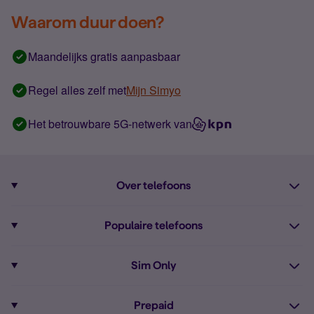
Waarom duur doen?
Maandelijks gratis aanpasbaar
Regel alles zelf met
Mijn Simyo
Het betrouwbare 5G-netwerk van
Over telefoons
Abonnement met telefoon
Populaire telefoons
Informatie over telefoons
Pixel 10
Sim Only
Alle telefoons
Pixel 9a
Sim Only
Prepaid
iPhone 16