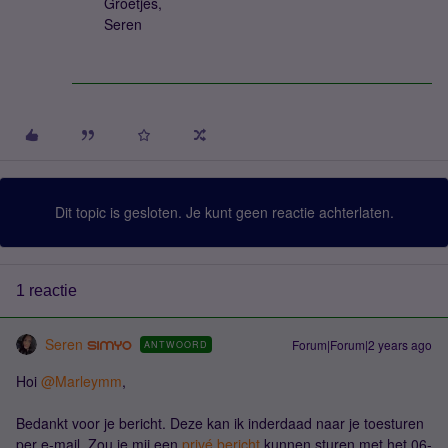
Groetjes,
Seren
Dit topic is gesloten. Je kunt geen reactie achterlaten.
1 reactie
Seren
Forum|Forum|2 years ago
ANTWOORD
Hoi
@Marleymm
,
Bedankt voor je bericht. Deze kan ik inderdaad naar je toesturen
per e-mail. Zou je mij een
privé bericht
kunnen sturen met het 06-