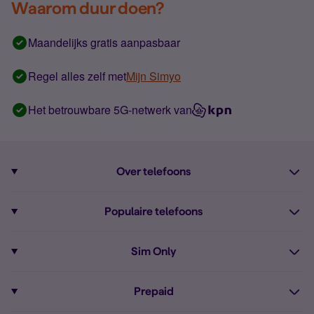
Waarom duur doen?
Maandelijks gratis aanpasbaar
Regel alles zelf met
Mijn Simyo
Het betrouwbare 5G-netwerk van
Over telefoons
Abonnement met telefoon
Populaire telefoons
Informatie over telefoons
Pixel 10
Sim Only
Alle telefoons
Pixel 9a
Sim Only
Prepaid
iPhone 16
Sim Only internet