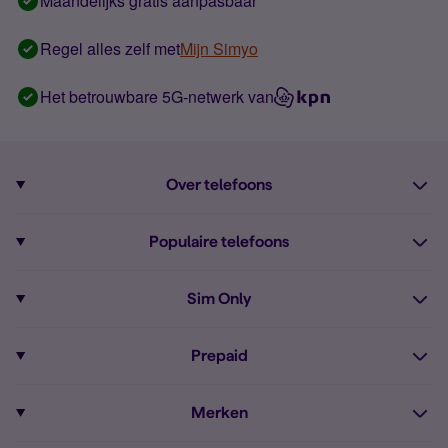
Maandelijks gratis aanpasbaar
Regel alles zelf met
Mijn Simyo
Het betrouwbare 5G-netwerk van
Over telefoons
Abonnement met telefoon
Populaire telefoons
Informatie over telefoons
Pixel 10
Sim Only
Alle telefoons
Pixel 9a
Sim Only
Prepaid
iPhone 16
Sim Only internet
Prepaid
iPhone 16e
Merken
Onbeperkt bellen
Bestel Prepaid simkaart
iPhone 15