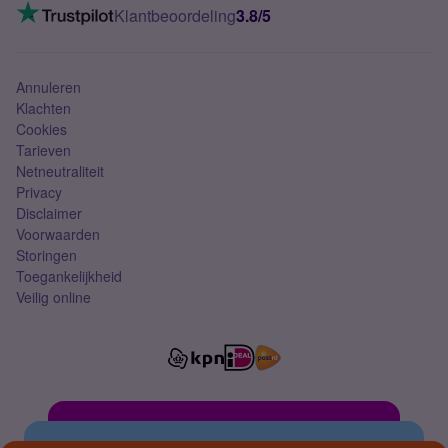
VoLTE 4G bellen
Klantbeoordeling
3.8/5
Mobiel abonnement
Simkaart
Annuleren
Klachten
Cookies
Tarieven
Netneutraliteit
Privacy
Disclaimer
Voorwaarden
Storingen
Toegankelijkheid
Veilig online