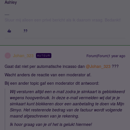
Ashley
Stuur mij alleen een privé bericht als ik daarom vraag. Bedankt!
Johan_323
Forum|Forum|1 year ago
AUTEUR
J
Gaat dat niet per automatische incasso dan
@Johan_323
???
Wacht anders de reactie van een moderator af.
Bij een ander topic gaf een moderator dit antwoord:
Wij versturen altijd een e-mail zodra je simkaart is geblokkeerd
wegens hoogverbruik. In deze e-mail vermelden wij dat je je
simkaart kunt blokkeren door een aanbetaling te doen via Mijn
Simyo. Het resterende bedrag van de factuur wordt volgende
maand afgeschreven van je rekening.
Ik hoor graag van je of het is gelukt hiermee!