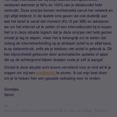
versturen wanneer je 80% en 100% van je databundel hebt
verbruikt. Deze sms'jes komen rechtstreeks vanuit het netwerk en
zijn altijd leidend. In de laatste sms geven we ook duidelijk aan
wat het tarief is vanaf dat moment (€0,15 per MB) en adviseren
we om het internet uit te zetten of een internetbundel bij te kopen.
Het is in deze situatie logisch dat je deze sms'jes niet hebt gezien
omdat je lag te slapen, maar het is belangrijk om te weten dat
zolang de internetverbinding op je simkaart actief is er altijd kans
is op dataverbruik, zelfs als je telefoon niet actief in gebruik is. Dit
kan bijvoorbeeld gebeuren door automatische updates of apps
die op de achtergrond blijven draaien zoals je zelf al aangaf.
Omdat ik deze situatie echt enorm vervelend voor je vind wil ik je
vragen om mij een
privébericht
te sturen. Ik zal mijn best doen
om je te helpen hier een gepaste oplossing voor te vinden.
Groetjes,
Seren
Stuur mij alleen een privébericht als ik daar om vraag. Thanks!