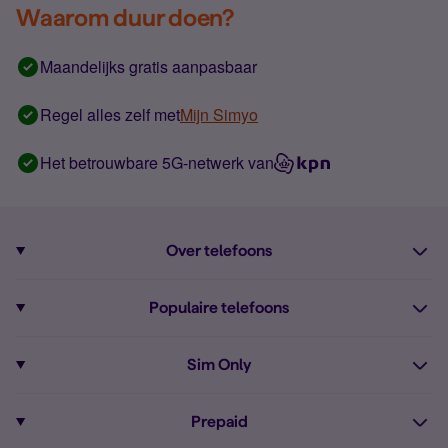
Waarom duur doen?
Maandelijks gratis aanpasbaar
Regel alles zelf met
Mijn Simyo
Het betrouwbare 5G-netwerk van
Over telefoons
Abonnement met telefoon
Populaire telefoons
Informatie over telefoons
Pixel 10
Sim Only
Alle telefoons
Pixel 9a
Sim Only
Prepaid
iPhone 16
Sim Only internet