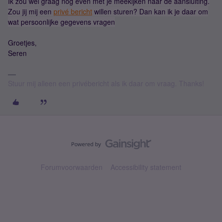
Ik zou wel graag nog even met je meekijken naar de aansluiting.
Zou jij mij een
privé bericht
willen sturen? Dan kan ik je daar om
wat persoonlijke gegevens vragen
Groetjes,
Seren
Stuur mij alleen een privébericht als ik daar om vraag. Thanks!
Forumvoorwaarden
Accessibility statement