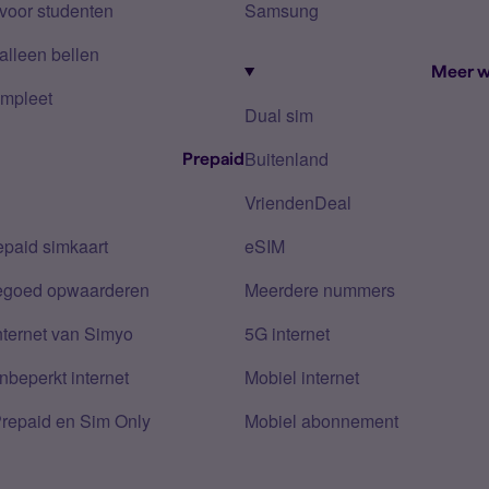
voor studenten
Samsung
alleen bellen
Meer w
mpleet
Dual sim
Buitenland
Prepaid
VriendenDeal
epaid simkaart
eSIM
tegoed opwaarderen
Meerdere nummers
nternet van Simyo
5G internet
nbeperkt internet
Mobiel internet
Prepaid en Sim Only
Mobiel abonnement