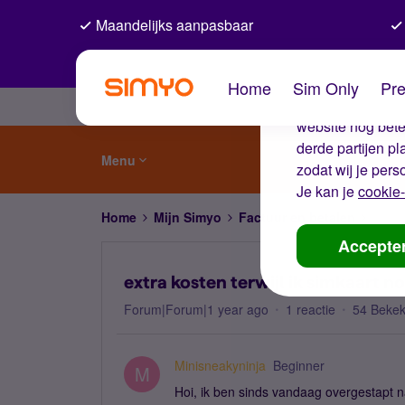
Maandelijks aanpasbaar
De coo
Home
Sim Only
Pre
Wij gebruiken co
website nog beter
derde partijen p
Menu
zodat wij je pers
Je kan je
cookie-
Home
Mijn Simyo
Factuur en betalen
extra
Accepte
extra kosten terwijl ik simkaart n
Forum|Forum|1 year ago
1 reactie
54 Beke
Minisneakyninja
Beginner
M
Hoi, ik ben sinds vandaag overgestapt 