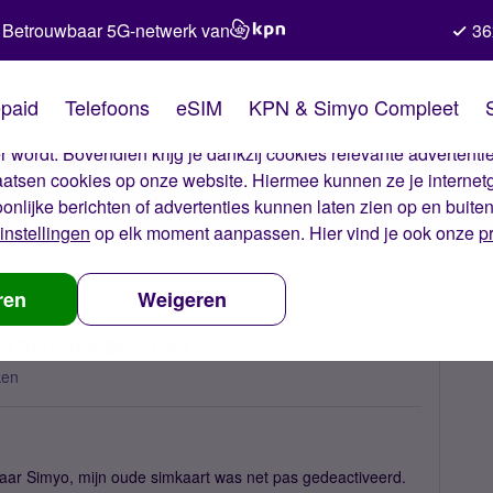
Betrouwbaar 5G-netwerk van
36
kies van Simyo
paid
Telefoons
eSIM
KPN & Simyo Compleet
okies op onze website. Met deze cookies zorgen wij ervoor dat j
 wordt. Bovendien krijg je dankzij cookies relevante advertentie
laatsen cookies op onze website. Hiermee kunnen ze je internet
oonlijke berichten of advertenties kunnen laten zien op en buite
instellingen
op elk moment aanpassen. Hier vind je ook onze
p
 kosten terwijl ik simkaart nog niet heb gebruikt
ren
Weigeren
og niet heb gebruikt
ken
naar Simyo, mijn oude simkaart was net pas gedeactiveerd.