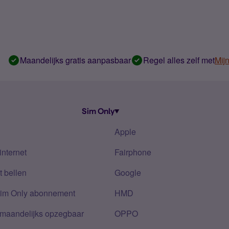
Maandelijks gratis aanpasbaar
Regel alles zelf met
Mij
Sim Only
Apple
internet
Fairphone
 bellen
Google
Sim Only abonnement
HMD
 maandelijks opzegbaar
OPPO