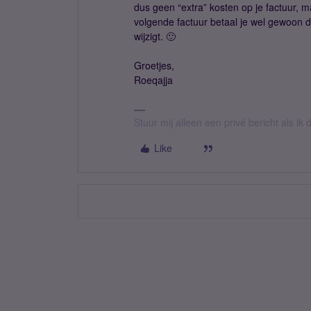
dus geen “extra” kosten op je factuur, m
volgende factuur betaal je wel gewoon d
wijzigt. 🙂
Groetjes,
Roeqajja
Stuur mij alleen een privé bericht als i
Like