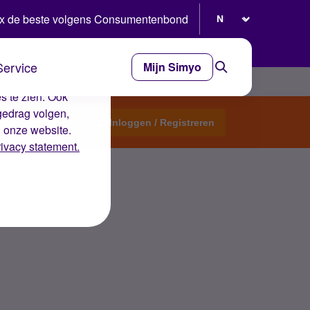
Selecteer taal
x de beste volgens Consumentenbond
Service
Mijn Simyo
e ervaring op de
s te zien. Ook
gedrag volgen,
Start een topic
Inloggen / Registreren
n onze website.
rivacy statement.