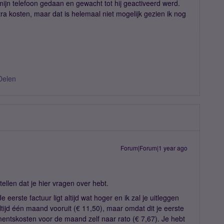
mijn telefoon gedaan en gewacht tot hij geactiveerd werd.
tra kosten, maar dat is helemaal niet mogelijk gezien ik nog
Delen
Forum|Forum|1 year ago
ellen dat je hier vragen over hebt.
e eerste factuur ligt altijd wat hoger en ik zal je uitleggen
tijd één maand vooruit (€ 11,50), maar omdat dit je eerste
mentskosten voor de maand zelf naar rato (€ 7,67). Je hebt