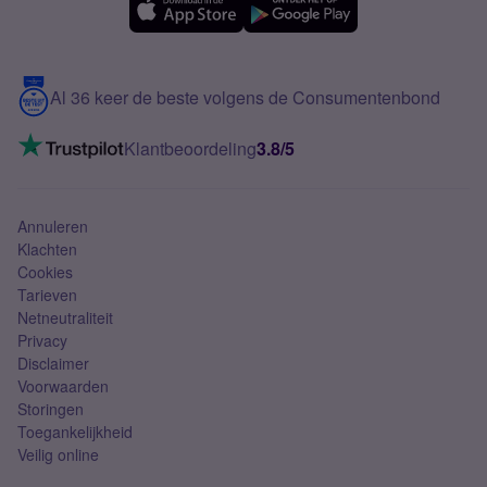
Samsung A56
Over Simyo
Samsung
Meerdere nummers
Samsung S25 FE
Blog
5G internet
Contact
Al 36 keer de beste volgens de Consumentenbond
Mobiel internet
VoLTE 4G bellen
Klantbeoordeling
3.8/5
Mobiel abonnement
Simkaart
Annuleren
Klachten
Cookies
Tarieven
Netneutraliteit
Privacy
Disclaimer
Voorwaarden
Storingen
Toegankelijkheid
Veilig online