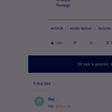
Roeqajja
verbruik
eerste factuur
facturen
Like
Dit topic is gesloten.
5 reacties
Ray
R
Hoi
@Sen-19