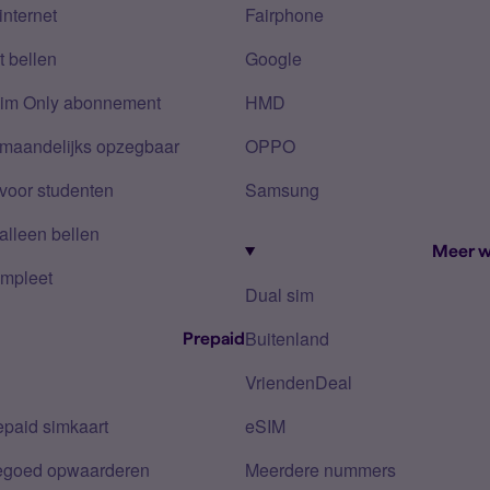
internet
Fairphone
 bellen
Google
Sim Only abonnement
HMD
 maandelijks opzegbaar
OPPO
voor studenten
Samsung
alleen bellen
Meer w
mpleet
Dual sim
Buitenland
Prepaid
VriendenDeal
epaid simkaart
eSIM
tegoed opwaarderen
Meerdere nummers