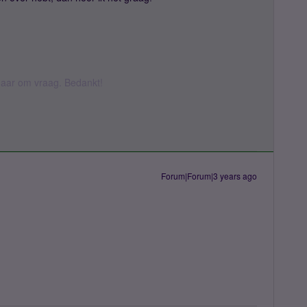
k daar om vraag. Bedankt!
Forum|Forum|3 years ago