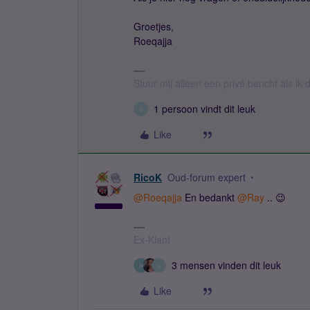
Groetjes,
Roeqajja
Stuur mij alleen een privé bericht als i
1 persoon vindt dit leuk
S
Like
RicoK
Oud-forum expert
@Roeqajja
En bedankt
@Ray
.. 😉
Ex-Klant
3 mensen vinden dit leuk
R
S
Like