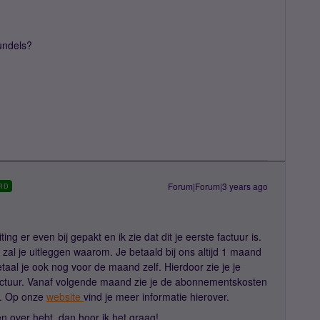
bundels?
Forum|Forum|3 years ago
RD
ing er even bij gepakt en ik zie dat dit je eerste factuur is.
ik zal je uitleggen waarom. Je betaald bij ons altijd 1 maand
etaal je ook nog voor de maand zelf. Hierdoor zie je je
ctuur. Vanaf volgende maand zie je de abonnementskosten
r. Op onze
website
vind je meer informatie hierover.
en over hebt, dan hoor ik het graag!