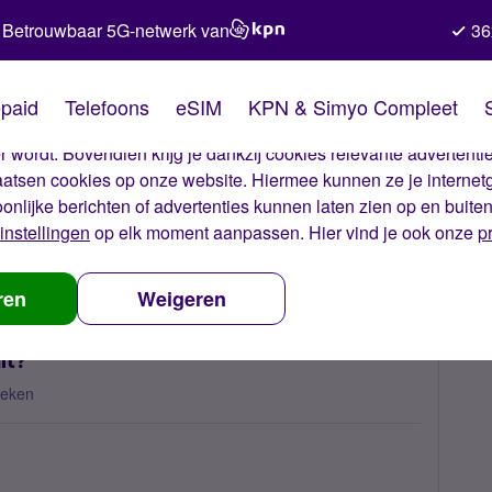
Betrouwbaar 5G-netwerk van
36
kies van Simyo
paid
Telefoons
eSIM
KPN & Simyo Compleet
okies op onze website. Met deze cookies zorgen wij ervoor dat j
 wordt. Bovendien krijg je dankzij cookies relevante advertentie
laatsen cookies op onze website. Hiermee kunnen ze je internet
oonlijke berichten of advertenties kunnen laten zien op en buite
instellingen
op elk moment aanpassen. Hier vind je ook onze
p
 factuur klopt niet, hoe zit dit?
ren
Weigeren
it?
keken