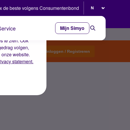
Selecteer taal
x de beste volgens Consumentenbond
Service
Mijn Simyo
e ervaring op de
s te zien. Ook
gedrag volgen,
Start een topic
Inloggen / Registreren
n onze website.
rivacy statement.