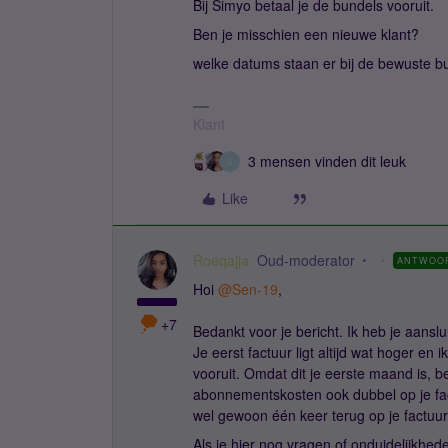
Bij Simyo betaal je de bundels vooruit.
Ben je misschien een nieuwe klant?
welke datums staan er bij de bewuste 
Klant
3 mensen vinden dit leuk
S
Like
Roeqajja
Oud-moderator
ANTWOO
Hoi
@Sen-19
,
+7
Bedankt voor je bericht. Ik heb je aansluit
Je eerst factuur ligt altijd wat hoger en 
vooruit. Omdat dit je eerste maand is, b
abonnementskosten ook dubbel op je fa
wel gewoon één keer terug op je factuu
Als je hier nog vragen of onduidelijkhed