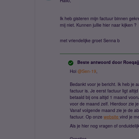
Hallo,
Ik heb gisteren mijn factuur binnen gek
mij niet. Kunnen jullie hier naar kijken ?
met vriendelijke groet Senna b
Beste antwoord door
Roeqaj
Hoi
@Sen-19
,
Bedankt voor je bericht. Ik heb je aa
factuur is. Je eerst factuur ligt alt
betaald bij ons altijd 1 maand voor
voor de maand zelf. Hierdoor zie j
Vanaf volgende maand zie je de a
factuur. Op onze
website
vind je me
Als je hier nog vragen of onduideli
Groetjes,