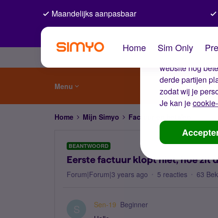
Maandelijks aanpasbaar
De coo
Home
Sim Only
Pre
Wij gebruiken co
website nog beter
derde partijen p
Menu
zodat wij je pers
Je kan je
cookie-
Home
Mijn Simyo
Factuur en betalen
Eerste
Accepte
BEANTWOORD
Eerste factuur klopt niet, hoe zit d
Forum|Forum|3 years ago
5 reacties
63 Be
Sen-19
Beginner
S