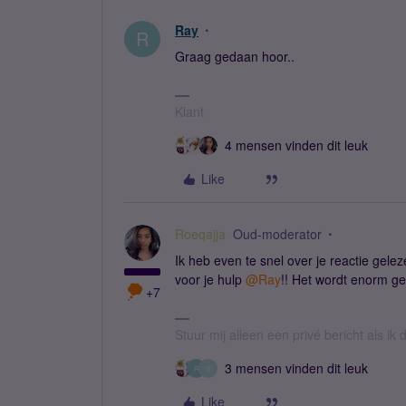
Ray
R
Graag gedaan hoor..
Klant
4 mensen vinden dit leuk
Like
Roeqajja
Oud-moderator
Ik heb even te snel over je reactie gel
voor je hulp
@Ray
!! Het wordt enorm g
+7
Stuur mij alleen een privé bericht als i
3 mensen vinden dit leuk
R
S
Like