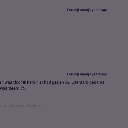
Forum|Forum|3 years ago
Forum|Forum|3 years ago
ezen waardoor ik hem niet had gezien 🙈. Uiteraard bedankt
ewaardeerd 😊.
k daar om vraag. Bedankt!