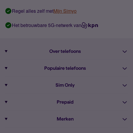
Regel alles zelf met
Mijn Simyo
Het betrouwbare 5G-netwerk van
Over telefoons
Abonnement met telefoon
Populaire telefoons
Informatie over telefoons
Pixel 10
Sim Only
Alle telefoons
Pixel 9a
Sim Only
Prepaid
iPhone 16
Sim Only internet
Prepaid
iPhone 16e
Merken
Onbeperkt bellen
Bestel Prepaid simkaart
iPhone 15
Apple
Zakelijk Sim Only abonnement