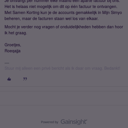
Je ontvangt per nummer elke maand een aparte factuur bij ons.
Het is helaas niet mogelijk om dit op één factuur te ontvangen.
Met Samen Korting kun je de accounts gemakkelijk in Mijn Simyo
beheren, maar de facturen staan wel los van elkaar.
Mocht je verder nog vragen of onduidelijkheden hebben dan hoor
ik het graag.
Groetjes,
Roeqajja
Stuur mij alleen een privé bericht als ik daar om vraag. Bedankt!