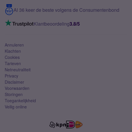
5G internet
Contact
Al 36 keer de beste volgens de Consumentenbond
Mobiel internet
VoLTE 4G bellen
Klantbeoordeling
3.8/5
Mobiel abonnement
Simkaart
Annuleren
Klachten
Cookies
Tarieven
Netneutraliteit
Privacy
Disclaimer
Voorwaarden
Storingen
Toegankelijkheid
Veilig online