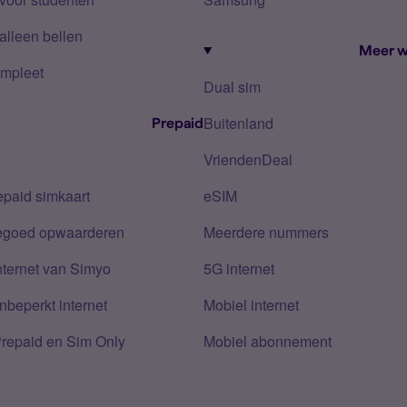
alleen bellen
Meer w
mpleet
Dual sim
Buitenland
Prepaid
VriendenDeal
epaid simkaart
eSIM
tegoed opwaarderen
Meerdere nummers
nternet van Simyo
5G internet
nbeperkt internet
Mobiel internet
Prepaid en Sim Only
Mobiel abonnement