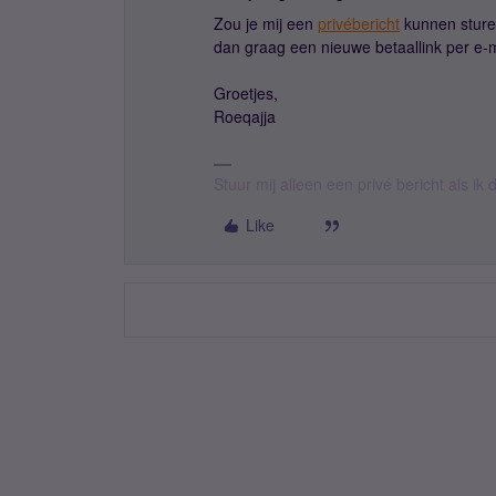
Zou je mij een
privébericht
kunnen sture
dan graag een nieuwe betaallink per e-ma
Groetjes,
Roeqajja
Stuur mij alleen een privé bericht als i
Like