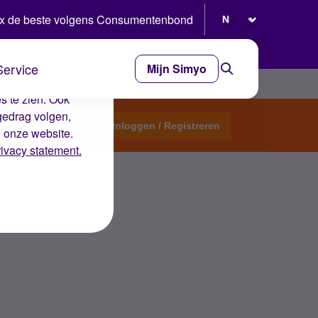
Selecteer taal
x de beste volgens Consumentenbond
Service
Mijn Simyo
e ervaring op de
s te zien. Ook
gedrag volgen,
Start een topic
Inloggen / Registreren
n onze website.
rivacy statement.
n