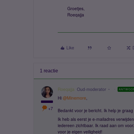
Groetjes,
Roeqajja
Like
1 reactie
Roeqajja
Oud-moderator
ANTWOO
Hi ​
@Minemore
,
+7
Bedankt voor je bericht. Ik help je graa
Ik heb als eerst je e-mailadres verwijder
iedereen zichtbaar. Ik raad aan om voorz
voor je eigen veiligheid!