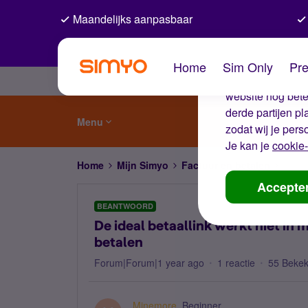
Maandelijks aanpasbaar
De coo
Home
Sim Only
Pre
Wij gebruiken co
website nog beter
derde partijen p
Menu
zodat wij je pers
Je kan je
cookie-
Home
Mijn Simyo
Factuur en betalen
De id
Accepte
BEANTWOORD
De ideal betaallink werkt niet in m
betalen
Forum|Forum|1 year ago
1 reactie
55 Beke
Minemore
Beginner