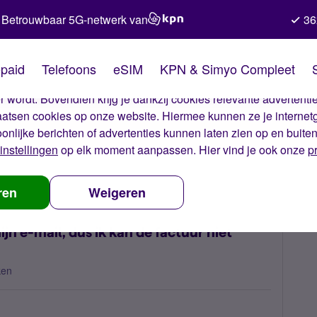
Betrouwbaar 5G-netwerk van
36
kies van Simyo
paid
Telefoons
eSIM
KPN & Simyo Compleet
okies op onze website. Met deze cookies zorgen wij ervoor dat j
 wordt. Bovendien krijg je dankzij cookies relevante advertentie
laatsen cookies op onze website. Hiermee kunnen ze je internet
oonlijke berichten of advertenties kunnen laten zien op en buite
instellingen
op elk moment aanpassen. Hier vind je ook onze
p
eal betaallink werkt niet in mijn e-mail, dus ik kan de factuur niet betale
ren
Weigeren
ijn e-mail, dus ik kan de factuur niet
ken