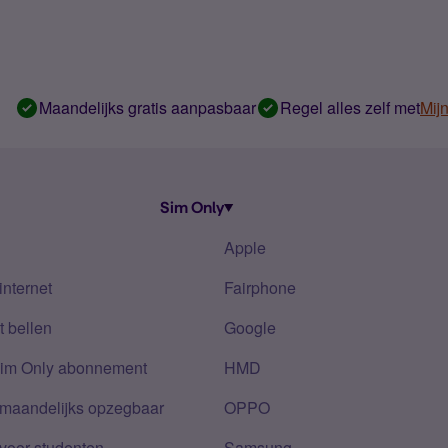
Maandelijks gratis aanpasbaar
Regel alles zelf met
Mij
Sim Only
Apple
internet
Fairphone
 bellen
Google
Sim Only abonnement
HMD
 maandelijks opzegbaar
OPPO
voor studenten
Samsung