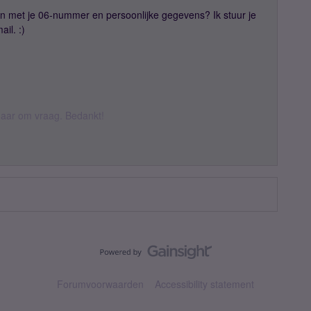
n met je 06-nummer en persoonlijke gegevens? Ik stuur je
il. :)
k daar om vraag. Bedankt!
Forumvoorwaarden
Accessibility statement